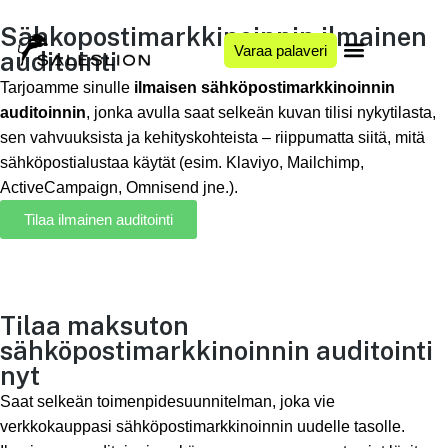
Sähkopostimarkkinoinnin ilmainen
Varaa palaveri
auditointi
Tarjoamme sinulle
ilmaisen sähköpostimarkkinoinnin
auditoinnin
, jonka avulla saat selkeän kuvan tilisi nykytilasta,
sen vahvuuksista ja kehityskohteista – riippumatta siitä, mitä
sähköpostialustaa käytät (esim. Klaviyo, Mailchimp,
ActiveCampaign, Omnisend jne.).
Tilaa ilmainen auditointi
Tilaa maksuton
sähköpostimarkkinoinnin auditointi
nyt
Saat selkeän toimenpidesuunnitelman, joka vie
verkkokauppasi sähköpostimarkkinoinnin uudelle tasolle.