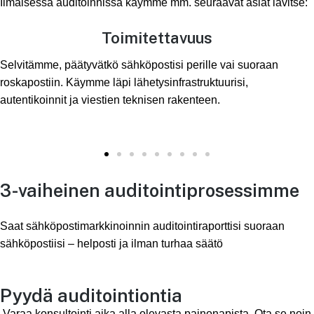
Ilmaisessa auditoinnissa käymme mm. seuraavat asiat lävitse:
Toimitettavuus
Selvitämme, päätyvätkö sähköpostisi perille vai suoraan
roskapostiin. Käymme läpi lähetysinfrastruktuurisi,
autentikoinnit ja viestien teknisen rakenteen.
3-vaiheinen auditointiprosessimme
Saat sähköpostimarkkinoinnin auditointiraporttisi suoraan
sähköpostiisi – helposti ja ilman turhaa säätö
Pyydä auditointiontia
Varaa konsultointi aika alla olevasta painonapista. Ota se noin