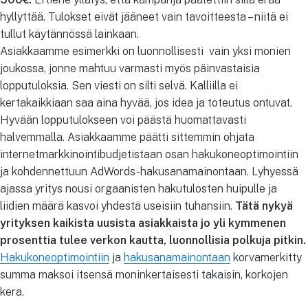
hyllyttää. Tulokset eivät jääneet vain tavoitteesta – niitä ei
tullut käytännössä lainkaan.
Asiakkaamme esimerkki on luonnollisesti vain yksi monien
joukossa, jonne mahtuu varmasti myös päinvastaisia
lopputuloksia. Sen viesti on silti selvä. Kalliilla ei
kertakaikkiaan saa aina hyvää, jos idea ja toteutus ontuvat.
Hyvään lopputulokseen voi päästä huomattavasti
halvemmalla. Asiakkaamme päätti sittemmin ohjata
internetmarkkinointibudjetistaan osan hakukoneoptimointiin
ja kohdennettuun AdWords-hakusanamainontaan. Lyhyessä
ajassa yritys nousi orgaanisten hakutulosten huipulle ja
liidien määrä kasvoi yhdestä useisiin tuhansiin.
Tätä nykyä
yrityksen kaikista uusista asiakkaista jo yli kymmenen
prosenttia tulee verkon kautta, luonnollisia polkuja pitkin.
Hakukoneoptimointiin
ja
hakusanamainontaan
korvamerkitty
summa maksoi itsensä moninkertaisesti takaisin, korkojen
kera.