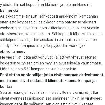
yhdistettiin sähköpostimarkkinointi ja telemarkkinointi.
Esimerkki
Asiakkaamme toteutti sähköpostimarkkinointi kampanjan
siten että käytössä oli asiakkaan oma päivitetty rekisteri
vanhoista asiakkaista, jotka kuitenkaan eivät olleet vuosiin
aktiivisesti ostavia asiakkaita. Sähköpostit lähetettiin, ja itse
sähköpostissa ohjattiin asiakas linkin kautta varta vasten
tehdylle kampanjasivulle, jolla pyydettiin vierailijaa
aktivoitumaan.
Ne vierailijat jotka aktivoituivat ja jättivät yhteystietonsa
hoidettiin yrityksen omien myyjien avustuksella välittömästi.
Näitä oli noin 5 % kampanjasivun avanneista.
Entä sitten ne vierailijat jotka eivät suoraan aktivoituneet,
mutta osoittivat selkeästi kiinnostuksensa kampanjaa
kohtaa.
Seurantatietojen avulla saimme selville ne vierailijat, jotka
olivat avanneet sähköpostissa sijainneen linkin, ja viihtyneet
kampanjasivuilla selkeästi sen ajan että olivat lukeneet