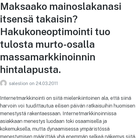
Maksaako mainoslakanasi
itsensä takaisin?
Hakukoneoptimointi tuo
tulosta murto-osalla
massamarkkinoinnin
hintalapusta.
saleslion
on
24.03.2011
Internetmarkkinointi on siitä mielenkiintoinen ala, että siinä
harvoin voi tuudittautua eilisen päivän ratkaisuihin huomisen
menestystä rakentaessaan. Internetmarkkinoinnissa
asiakkaan menestys luodaan toki osaamisella ja
kokemuksella, mutta dynaamisessa ympäristössä
menestymisen määrittää yhä enemmän selkeä näkemys siitä,