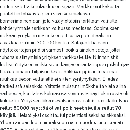
eniten katetta korulaudeiden sijaan. Markkinointikakusta
päätettiin lohkaista pieni siivu koemielessä
bannerimainontaan, jota väläyteltäsiin tarkkaan valitulle
kohderyhmälle tarkkaan valitussa mediassa. Sopimuksen
mukaan yrityksen mainoksen piti osua potentiaalisen
asiakkaan silmiin 300000 kertaa. Satojentuhansien
näyttökertojen pitäisi varmasti poikia ainakin satoja, jollei
tuhansia siirtymisiä yrityksen verkkosivuille. Niinhän sitä
luulisi. Yrityksen verkkosivun kävijäseuranta rupesi pikkuhiljaa
huolestumaan hiljaisuudesta. Klikkikauppiaan lupaamaa
ruuhkaa tiedon valtatiellä ei sitten syntynytkään. Ei edes
hetkellistä seisakkia. Valtatie muistutti mökkiteitä vielä siinä
vaiheessa, kun lähes kolmasosa sovituista näyttökerroista oli
kulutettu. Yrityksen liikennevalvonnassa oltiin hämillään.
Nuo
reilut 80000 näyttöä olivat poikineet sivuille reilut 70
kävijää.
Heistä yksi osoittautui potentiaaliseksi asiakkaaksi.
Yhden ainoan liidin hinnaksi oli näin muodostunut peräti
500€.
Ei liene yllätys, että kampanja päätettiin sillä erää