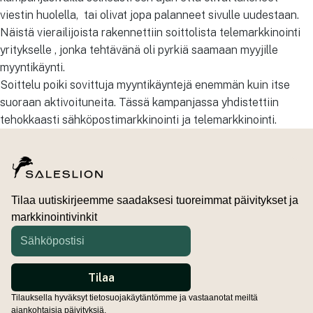
viestin huolella, tai olivat jopa palanneet sivulle uudestaan.
Näistä vierailijoista rakennettiin soittolista telemarkkinointi
yritykselle , jonka tehtävänä oli pyrkiä saamaan myyjille
myyntikäynti.
Soittelu poiki sovittuja myyntikäyntejä enemmän kuin itse
suoraan aktivoituneita. Tässä kampanjassa yhdistettiin
tehokkaasti sähköpostimarkkinointi ja telemarkkinointi.
Tilaa uutiskirjeemme saadaksesi tuoreimmat päivitykset ja
markkinointivinkit
Tilauksella hyväksyt tietosuojakäytäntömme ja vastaanotat meiltä
ajankohtaisia päivityksiä.