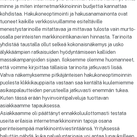
minne ja miten internetmarkkinoinnin budjettia kannattaa
kohdistaa. Hakukoneoptimointi ja hakusanamainonta ovat
tuoneet kaikille verkkosivuillamme esiteltäville
menestystarinoille
mitattavaa ja mittavaa tulosta vain murto-
osalla perinteisten markkinointikanavien hinnasta. Tarinoita
yhdistää taustalla ollut selkeä kokonaisnäkemys ja usko
älykkäämpien ratkaisuiden hyödyntämiseen kalliiden
massakampanjoiden sijaan. Iloksemme olemme huomanneet,
että voimme kirjoittaa tällaisia tarinoita jatkuvasti lisää.
Vahva näkemyksemme pitkäjänteisen hakukoneoptimoinnin
puolesta klikkikauppiaita vastaan saa kentältä kuulemiemme
asikaspalautteiden perusteella jatkuvasti enemmän tukea.
Kuten tässä erään hyvinvointipalveluja tuottavan
asiakkaamme tapauksessa.
Asiakkaamme oli päättänyt ennakkoluulottomasti testata
useita erilaisia internetmarkkinoinnin tapoja osana
perinteisempää markkinointiviestintäänsä. Yrityksessä
haluttiin nähdä, kuka palveluntarjoaja voi antaa lupauksilleen