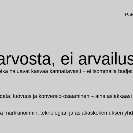
Pal
vosta, ei arvailu
tka haluavat kasvaa kannattavasti – ei isommalla budjet
data, luovuus ja konversio-osaaminen – aina asiakkaasi
 markkinoinnin, teknologian ja asiakaskokemuksen yhde