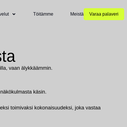
velut
Töitämme
Meistä
Varaa palaveri
sta
illa, vaan älykkäämmin.
 näkökulmasta käsin.
ksi toimivaksi kokonaisuudeksi, joka vastaa