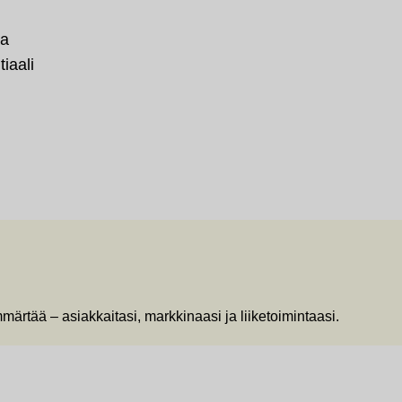
aa
tiaali
ää – asiakkaitasi, markkinaasi ja liiketoimintaasi.