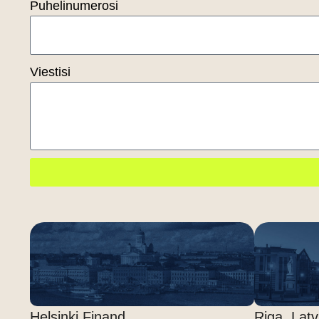
Puhelinumerosi
Viestisi
Helsinki Finand
Riga, Latv