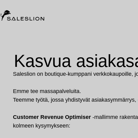
Kasvua asiakasar
Saleslion on boutique-kumppani verkkokaupoille, jo
Emme tee massapalveluita.
Teemme työtä, jossa yhdistyvät asiakasymmärrys, 
Customer Revenue Optimiser
-mallimme rakentaa
kolmeen kysymykseen: