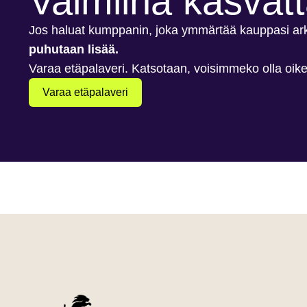
Valmiina kasva
Jos haluat kumppanin, joka ymmärtää kauppasi arkea
puhutaan lisää.
Varaa etäpalaveri. Katsotaan, voisimmeko olla oik
Varaa etäpalaveri