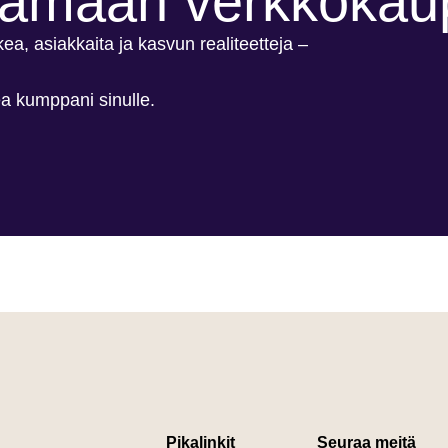
ttamaan verkkokau
, asiakkaita ja kasvun realiteetteja –
ea kumppani sinulle.
Pikalinkit
Seuraa meitä