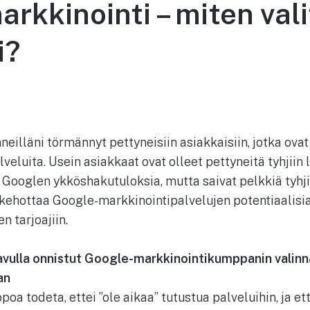
rkkinointi – miten vali
i?
eilläni törmännyt pettyneisiin asiakkaisiin, jotka ovat 
eluita. Usein asiakkaat ovat olleet pettyneitä tyhjiin 
ja Googlen ykköshakutuloksia, mutta saivat pelkkiä tyh
 kehottaa Google-markkinointipalvelujen potentiaalisi
 tarjoajiin.
avulla onnistut Google-markkinointikumppanin valin
an
ppoa todeta, ettei ”ole aikaa” tutustua palveluihin, ja e