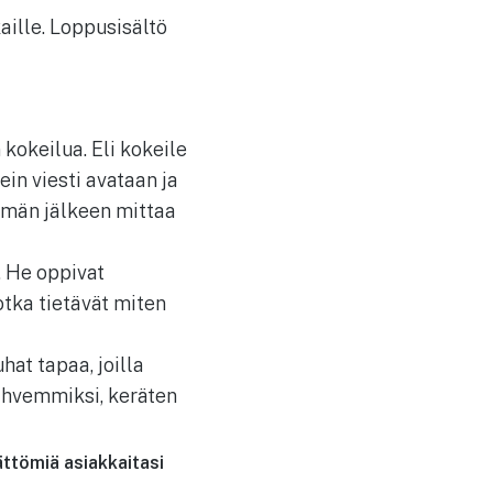
kaille. Loppusisältö
 kokeilua. Eli kokeile
ein viesti avataan ja
ämän jälkeen mittaa
. He oppivat
otka tietävät miten
hat tapaa, joilla
ahvemmiksi, keräten
ättömiä asiakkaitasi