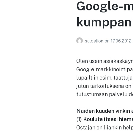
Google-ma
kumppan
saleslion
on
17.06.2012
Olen usein asiakaskäynn
Google-markkinointipalv
lupailtiin esim. taattu
jutun tarkoituksena on
tutustumaan palveluiden
Näiden kuuden vinkin 
(
1) Kouluta itsesi hiem
Ostajan on liiankin hel