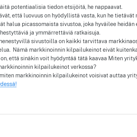
äitä potentiaalisia tiedon etsijöitä, he nappaavat.
ävät, että luovuus on hyödyllistä vasta, kun he tietävät 
ät halua picassomaista sivustoa, joka hyväilee heidän 
hestyttäviä ja ymmärrettäviä ratkaisuja.
menestyvillä sivustoilla on kaikki tarvittava markkina
elua. Nämä markkinoinnin kilpailukeinot eivät kuitenka
on, että sinäkin voit hyödyntää tätä kaavaa Miten yrity
arkkinoinnin kilpailukeinot verkossa?
, miten markkinoinnin kilpailukeinot voisivat auttaa y
ydessä!