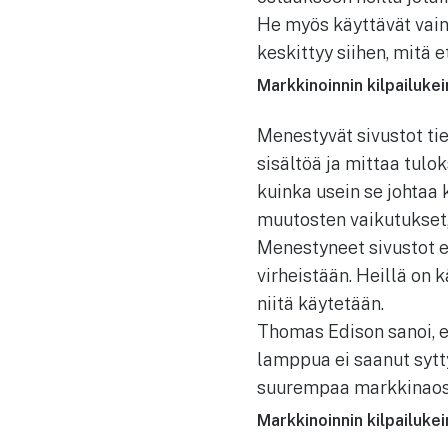
He myös käyttävät vain 
keskittyy siihen, mitä e
Markkinoinnin kilpailukei
Menestyvät sivustot tie
sisältöä ja mittaa tulo
kuinka usein se johtaa
muutosten vaikutukset,
Menestyneet sivustot ei
virheistään. Heillä on 
niitä käytetään.
Thomas Edison sanoi, et
lamppua ei saanut sytt
suurempaa markkinaosuu
Markkinoinnin kilpailuke