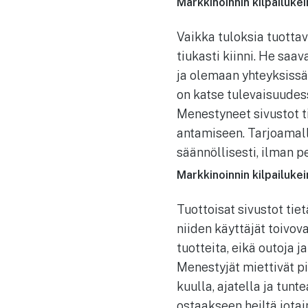
Markkinoinnin kilpailukei
Vaikka tuloksia tuotta
tiukasti kiinni. He saa
ja olemaan yhteyksissä 
on katse tulevaisuudes
Menestyneet sivustot ti
antamiseen. Tarjoamall
säännöllisesti, ilman pe
Markkinoinnin kilpailukei
Tuottoisat sivustot tiet
niiden käyttäjät toivova
tuotteita, eikä outoja ja
Menestyjät miettivät pi
kuulla, ajatella ja tunt
ostaakseen heiltä jota