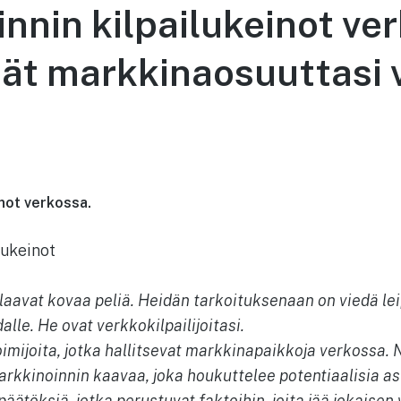
nnin kilpailukeinot ver
äät markkinaosuuttasi
inot
verkossa.
laavat kovaa peliä. Heidän tarkoituksenaan on viedä leip
lle. He ovat verkkokilpailijoitasi.
toimijoita, jotka hallitsevat markkinapaikkoja verkossa.
rkkinoinnin kaavaa, joka houkuttelee potentiaalisia as
päätöksiä, jotka perustuvat faktoihin, joita jää jokaisen v