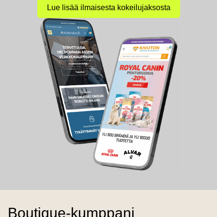
Lue lisää ilmaisesta kokeilujaksosta
Boutique-kumppani