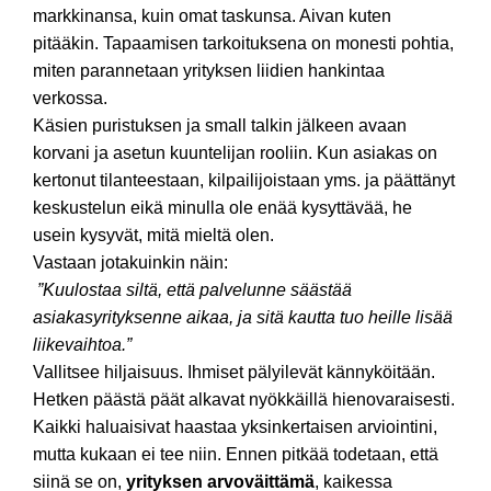
markkinansa, kuin omat taskunsa. Aivan kuten
pitääkin. Tapaamisen tarkoituksena on monesti pohtia,
miten parannetaan yrityksen liidien hankintaa
verkossa.
Käsien puristuksen ja small talkin jälkeen avaan
korvani ja asetun kuuntelijan rooliin. Kun asiakas on
kertonut tilanteestaan, kilpailijoistaan yms. ja päättänyt
keskustelun eikä minulla ole enää kysyttävää, he
usein kysyvät, mitä mieltä olen.
Vastaan jotakuinkin näin:
”Kuulostaa siltä, että palvelunne säästää
asiakasyrityksenne aikaa, ja sitä kautta tuo heille lisää
liikevaihtoa.”
Vallitsee hiljaisuus. Ihmiset pälyilevät kännyköitään.
Hetken päästä päät alkavat nyökkäillä hienovaraisesti.
Kaikki haluaisivat haastaa yksinkertaisen arviointini,
mutta kukaan ei tee niin. Ennen pitkää todetaan, että
siinä se on,
yrityksen arvoväittämä
, kaikessa