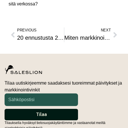
sitä verkossa?
PREVIOUS
NEXT
20 ennustusta 2013 digitaaliseen markkinointiin
Miten markkinoidaan yritykselle sosiaalisessa mediassa?
Tilaa uutiskirjeemme saadaksesi tuoreimmat päivitykset ja
markkinointivinkit
Tilauksella hyväksyt tietosuojakäytäntömme ja vastaanotat meiltä
ajankohtaisia päivityksiä.