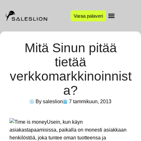
Varaa palaveri
Mitä Sinun pitää
tietää
verkkomarkkinoinnist
a?
By
saleslion
7 tammikuun, 2013
Usein, kun käyn
asiakastapaamisissa, paikalla on monesti asiakkaan
henkilöstöä, joka tuntee oman tuotteensa ja