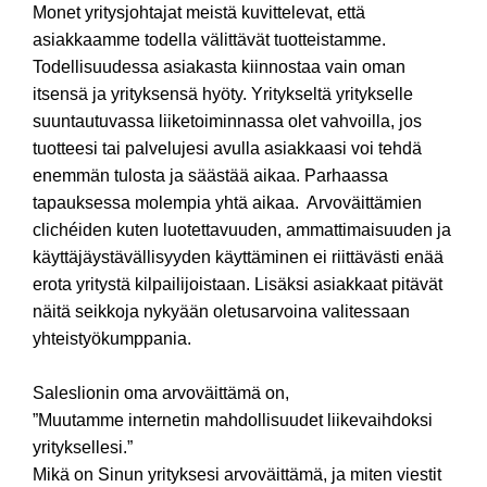
Monet yritysjohtajat meistä kuvittelevat, että
asiakkaamme todella välittävät tuotteistamme.
Todellisuudessa asiakasta kiinnostaa vain oman
itsensä ja yrityksensä hyöty. Yritykseltä yritykselle
suuntautuvassa liiketoiminnassa olet vahvoilla, jos
tuotteesi tai palvelujesi avulla asiakkaasi voi tehdä
enemmän tulosta ja säästää aikaa. Parhaassa
tapauksessa molempia yhtä aikaa. Arvoväittämien
clichéiden kuten luotettavuuden, ammattimaisuuden ja
käyttäjäystävällisyyden käyttäminen ei riittävästi enää
erota yritystä kilpailijoistaan. Lisäksi asiakkaat pitävät
näitä seikkoja nykyään oletusarvoina valitessaan
yhteistyökumppania.
Saleslionin oma arvoväittämä on,
”Muutamme internetin mahdollisuudet liikevaihdoksi
yrityksellesi.”
Mikä on Sinun yrityksesi arvoväittämä, ja miten viestit