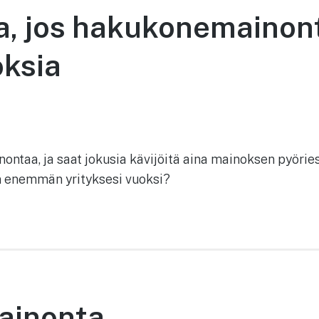
a, jos hakukonemainont
oksia
taa, ja saat jokusia kävijöitä aina mainoksen pyöriess
on enemmän yrityksesi vuoksi?
ainonta