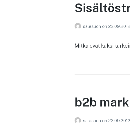
Sisältöst
saleslion
on
22.09.201
Mitkä ovat kaksi tärkei
b2b markk
saleslion
on
22.09.201