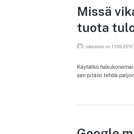
Missä vik
tuota tul
saleslion
on
17.09.2012
Käytätkö hakukonemainon
sen pitäisi tehdä palj
Google m