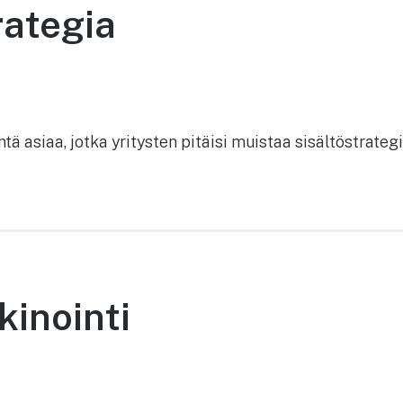
rategia
2
ntä asiaa, jotka yritysten pitäisi muistaa sisältöstrate
inointi
2