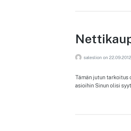
Nettikau
saleslion
on
22.09.201
Tämän jutun tarkoitus o
asioihin Sinun olisi sy