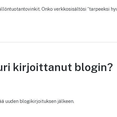
ällöntuotantovinkit. Onko verkkosisältösi “tarpeeksi hy
ri kirjoittanut blogin?
2
vää uuden blogikirjoituksen jälkeen.