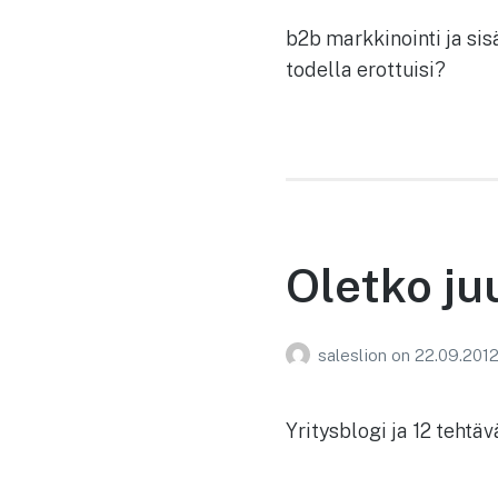
b2b markkinointi ja sis
todella erottuisi?
Oletko juu
saleslion
on
22.09.201
Yritysblogi ja 12 tehtä