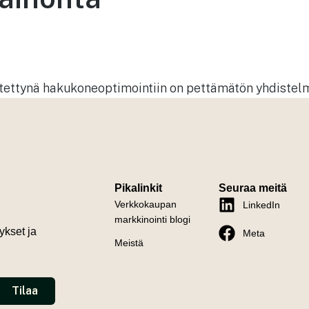
tettynä hakukoneoptimointiin on pettämätön yhdistel
Pikalinkit
Seuraa meitä
Verkkokaupan
LinkedIn
markkinointi blogi
ykset ja
Meta
Meistä