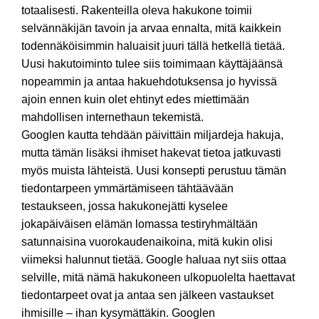
totaalisesti. Rakenteilla oleva hakukone toimii
selvännäkijän tavoin ja arvaa ennalta, mitä kaikkein
todennäköisimmin haluaisit juuri tällä hetkellä tietää.
Uusi hakutoiminto tulee siis toimimaan käyttäjäänsä
nopeammin ja antaa hakuehdotuksensa jo hyvissä
ajoin ennen kuin olet ehtinyt edes miettimään
mahdollisen internethaun tekemistä.
Googlen kautta tehdään päivittäin miljardeja hakuja,
mutta tämän lisäksi ihmiset hakevat tietoa jatkuvasti
myös muista lähteistä. Uusi konsepti perustuu tämän
tiedontarpeen ymmärtämiseen tähtäävään
testaukseen, jossa hakukonejätti kyselee
jokapäiväisen elämän lomassa testiryhmältään
satunnaisina vuorokaudenaikoina, mitä kukin olisi
viimeksi halunnut tietää. Google haluaa nyt siis ottaa
selville, mitä nämä hakukoneen ulkopuolelta haettavat
tiedontarpeet ovat ja antaa sen jälkeen vastaukset
ihmisille – ihan kysymättäkin. Googlen