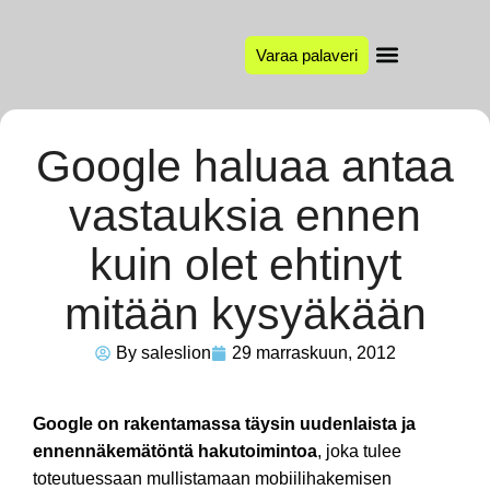
Varaa palaveri
Google haluaa antaa
vastauksia ennen
kuin olet ehtinyt
mitään kysyäkään
By
saleslion
29 marraskuun, 2012
Google on rakentamassa täysin uudenlaista ja
ennennäkemätöntä hakutoimintoa
, joka tulee
toteutuessaan mullistamaan mobiilihakemisen