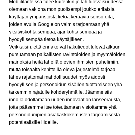
Mobiililaitteissa tulee kuitenkin jo lähitulevaisuudessa
olemaan vakiona monipuolisempi joukko erilaisia
käyttäjän ympäristöstä tietoa kerääviä sensoreita,
joiden avulla Google on valmis tarjoamaan yhä
yksityiskohtaisempaa, ajankohtaisempaa ja
hyödyllisempää tietoa käyttäjilleen.
Veikkaisin, että ennakoivat hakutiedot tulevat alkuun
pursuamaan paikallisten ravintoloiden ja myymälöiden
mainoksia heitä lähellä olevien ihmisten puhelimiin,
mutta toisaalta kehitteillä oleva järjestelmä tarjoaa
lähes rajattomat mahdollisuudet myös aidosti
hyödyllisen ja personoidun sisällön tuottamiseen yhä
tarkemmin rajatulle kohderyhmälle. Jäämme siis
innolla odottamaan uuden innovaation lanseerausta,
jotta pääsemme itse toteuttamaan visioitamme yhä
personoidumpien asiakaskokemusten tarjoamisesta
potentiaalisille liideille.