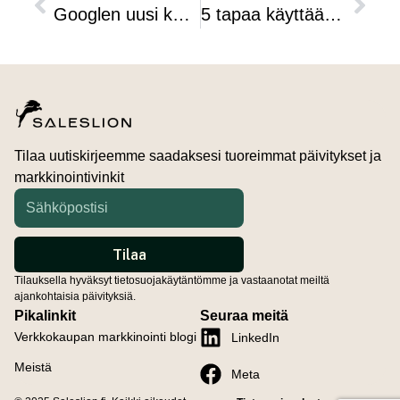
Googlen uusi kanta: verkkosivut mobiiliystävällisiksi
5 tapaa käyttää videota SoMe-markkinoinnissa
Tilaa uutiskirjeemme saadaksesi tuoreimmat päivitykset ja
markkinointivinkit
Tilauksella hyväksyt tietosuojakäytäntömme ja vastaanotat meiltä
ajankohtaisia päivityksiä.
Pikalinkit
Seuraa meitä
Verkkokaupan markkinointi blogi
LinkedIn
Meistä
Meta