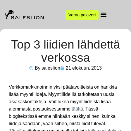
Varaa palaveri
Top 3 liidien lähdettä
verkossa
By
saleslion
21 elokuun, 2013
Verkkomarkkinoinnin yksi päätavoitteista on hankkia
lisää myyntiliidejä. Myyntiliideillä tarkoitetaan uusia
asiakaskontakteja. Voit lukea myyntiliideistä lisää
aiemmasta postauksestamme
täältä
. Tässä
blogitekstissä emme niinkään keskity siihen, kuinka
liidejä saadaan, vaan siihen, mistä liidit tulevat.
Tässä esittelemme maailmalla tehtyjä
tutkimustuloksia