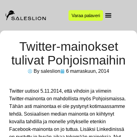
Varaa palaveri
Twitter-mainokset
tulivat Pohjoismaihin
By
saleslion
6 marraskuun, 2014
Twitter uutisoi 5.11.2014, että vihdoin ja viimein
Twitter-mainonta on mahdollista myös Pohjoismaissa.
Tähän asti mainontaa ei ole pystynyt kotimaassamme
tehdä. Sosiaalisen median mainonta on kiihtynyt
kovalla tahdilla ja monelle yritykselle etenkin
Facebook-mainonta on jo tuttua. Lisäksi Linkedinissä
on pystytty jo hyvän aikaa tekemään mainoksia. Nyt