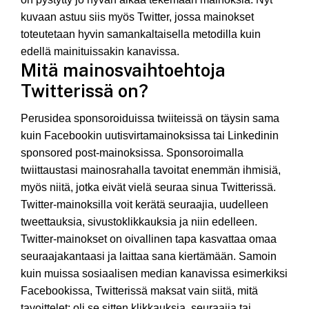
kuvaan astuu siis myös Twitter, jossa mainokset
toteutetaan hyvin samankaltaisella metodilla kuin
edellä mainituissakin kanavissa.
Mitä mainosvaihtoehtoja
Twitterissä on?
Perusidea sponsoroiduissa twiiteissä on täysin sama
kuin Facebookin uutisvirtamainoksissa tai Linkedinin
sponsored post-mainoksissa. Sponsoroimalla
twiittaustasi mainosrahalla tavoitat enemmän ihmisiä,
myös niitä, jotka eivät vielä seuraa sinua Twitterissä.
Twitter-mainoksilla voit kerätä seuraajia, uudelleen
tweettauksia, sivustoklikkauksia ja niin edelleen.
Twitter-mainokset on oivallinen tapa kasvattaa omaa
seuraajakantaasi ja laittaa sana kiertämään. Samoin
kuin muissa sosiaalisen median kanavissa esimerkiksi
Facebookissa, Twitterissä maksat vain siitä, mitä
tavoittelet; oli se sitten klikkauksia, seuraajia tai