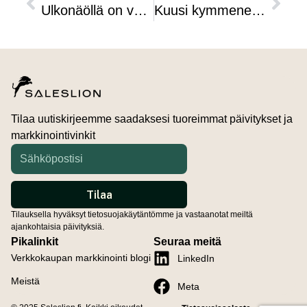
Ulkonäöllä on väliä! Kuinka design vaikuttaa sähköpostimarkkinointiin?
Kuusi kymmenestä shoppailee verkossa joka kuukausi
Tilaa uutiskirjeemme saadaksesi tuoreimmat päivitykset ja
markkinointivinkit
Tilauksella hyväksyt tietosuojakäytäntömme ja vastaanotat meiltä
ajankohtaisia päivityksiä.
Pikalinkit
Seuraa meitä
Verkkokaupan markkinointi blogi
LinkedIn
Meistä
Meta