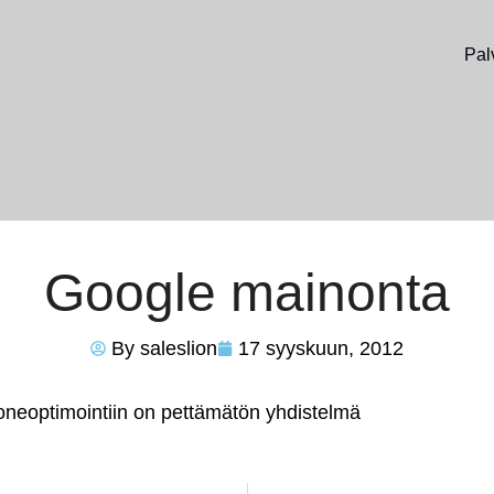
Pal
Google mainonta
By
saleslion
17 syyskuun, 2012
neoptimointiin on pettämätön yhdistelmä