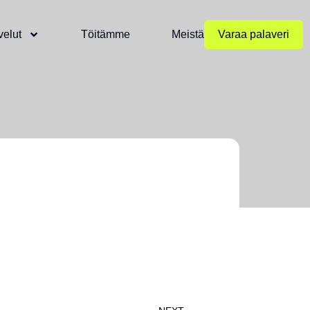
velut
Töitämme
Meistä
Varaa palaveri