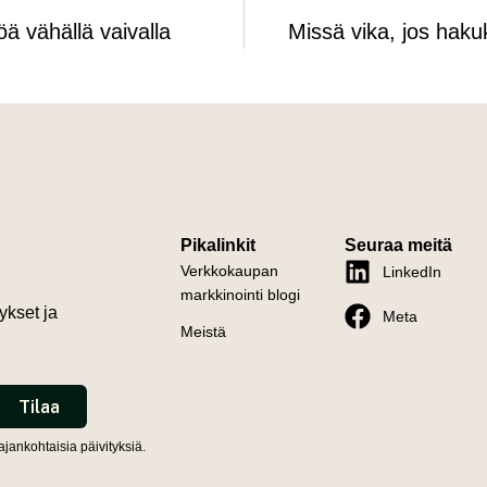
öä vähällä vaivalla
Missä vika, jos haku
Pikalinkit
Seuraa meitä
Verkkokaupan
LinkedIn
markkinointi blogi
ykset ja
Meta
Meistä
jankohtaisia päivityksiä.