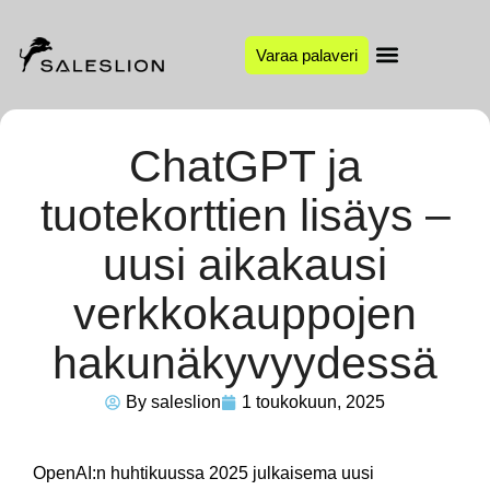
Varaa palaveri
ChatGPT ja
tuotekorttien lisäys –
uusi aikakausi
verkkokauppojen
hakunäkyvyydessä
By
saleslion
1 toukokuun, 2025
OpenAI:n huhtikuussa 2025 julkaisema uusi