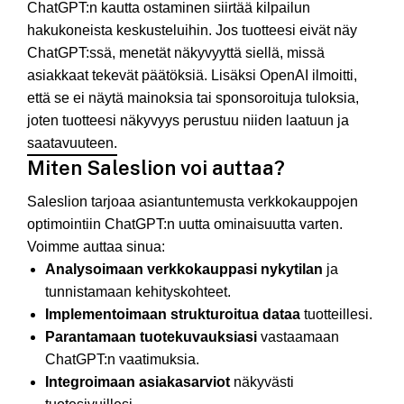
ChatGPT:n kautta ostaminen siirtää kilpailun
hakukoneista keskusteluihin. Jos tuotteesi eivät näy
ChatGPT:ssä, menetät näkyvyyttä siellä, missä
asiakkaat tekevät päätöksiä. Lisäksi OpenAI ilmoitti,
että se ei näytä mainoksia tai sponsoroituja tuloksia,
joten tuotteesi näkyvyys perustuu niiden laatuun ja
saatavuuteen. ​
Miten Saleslion voi auttaa?
Saleslion tarjoaa asiantuntemusta verkkokauppojen
optimointiin ChatGPT:n uutta ominaisuutta varten.
Voimme auttaa sinua:​
Analysoimaan verkkokauppasi nykytilan
ja
tunnistamaan kehityskohteet.​
Implementoimaan strukturoitua dataa
tuotteillesi.​
Parantamaan tuotekuvauksiasi
vastaamaan
ChatGPT:n vaatimuksia.​
Integroimaan asiakasarviot
näkyvästi