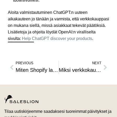
tuotesivuillesi.​
Aloita valmistautuminen ChatGPT:n uuteen
aikakauteen jo tänään ja varmista, että verkkokauppasi
on mukana siellä, missä asiakkaat tekevät päätöksiä.​
Lisätietoja ja ohjeita löydät OpenAI:n viralliselta
sivulta:
Help ChatGPT discover your products
.​
PREVIOUS
NEXT
Miten Shopify laskee palaavien asiakkaiden osuuden ja miksi se ei ole paras tapa
Miksi verkkokaupan mainoskampanjasi ei toimi—ennen kuin se toimii?
Tilaa uutiskirjeemme saadaksesi tuoreimmat päivitykset ja