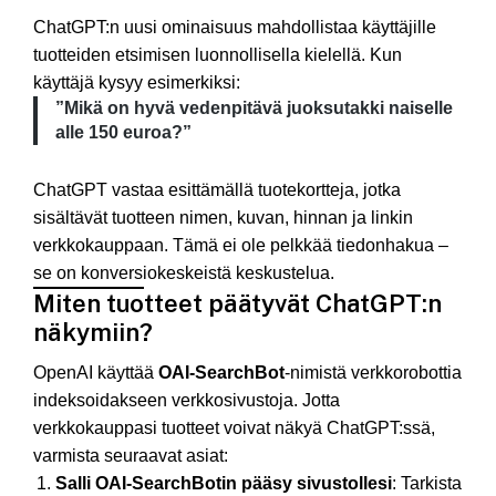
ChatGPT:n uusi ominaisuus mahdollistaa käyttäjille
tuotteiden etsimisen luonnollisella kielellä. Kun
käyttäjä kysyy esimerkiksi:​
”Mikä on hyvä vedenpitävä juoksutakki naiselle
alle 150 euroa?”​
ChatGPT vastaa esittämällä tuotekortteja, jotka
sisältävät tuotteen nimen, kuvan, hinnan ja linkin
verkkokauppaan. Tämä ei ole pelkkää tiedonhakua –
se on konversiokeskeistä keskustelua.​
Miten tuotteet päätyvät ChatGPT:n
näkymiin?
OpenAI käyttää
OAI-SearchBot
-nimistä verkkorobottia
indeksoidakseen verkkosivustoja. Jotta
verkkokauppasi tuotteet voivat näkyä ChatGPT:ssä,
varmista seuraavat asiat:​
Salli OAI-SearchBotin pääsy sivustollesi
: Tarkista