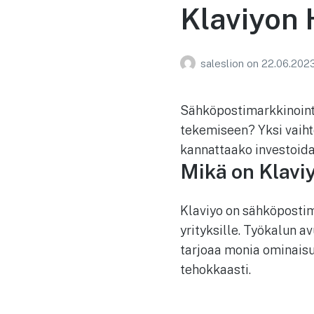
Klaviyon 
saleslion
on
22.06.202
Sähköpostimarkkinointi
tekemiseen? Yksi vaihto
kannattaako investoida
Mikä on Klavi
Klaviyo on sähköpostima
yrityksille. Työkalun a
tarjoaa monia ominaisu
tehokkaasti.