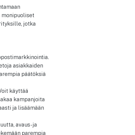
antamaan
n monipuoliset
tyksille, jotka
öpostimarkkinointia.
ietoja asiakkaiden
parempia päätöksiä
Voit käyttää
 jakaa kampanjoita
aasti ja lisäämään
uutta, avaus- ja
 tekemään parempia