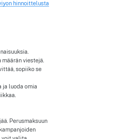
viyon hinnoittelusta
inaisuuksia.
n määrän viestejä.
ittää, sopiiko se
a ja luoda omia
iikkaa.
täjää. Perusmaksuun
a kampanjoiden
voit valita