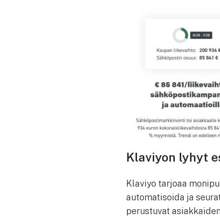
Klaviyon lyhyt e
Klaviyo tarjoaa monipuo
automatisoida ja seura
perustuvat asiakkaiden 