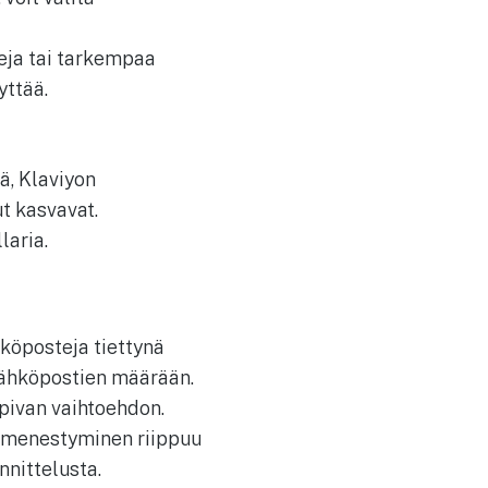
teja tai tarkempaa
yttää.
ä, Klaviyon
t kasvavat.
laria.
hköposteja tiettynä
 sähköpostien määrään.
sopivan vaihtoehdon.
en menestyminen riippuu
nnittelusta.