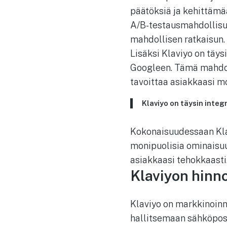
päätöksiä ja kehittämä
A/B-testausmahdollisuud
mahdollisen ratkaisun.
Lisäksi Klaviyo on täys
Googleen. Tämä mahdol
tavoittaa asiakkaasi mo
Klaviyo on täysin integ
Kokonaisuudessaan Klav
monipuolisia ominaisuuk
asiakkaasi tehokkaasti
Klaviyon hinno
Klaviyo on markkinoinn
hallitsemaan sähköposti