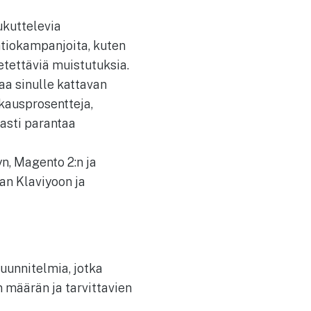
ukuttelevia
atiokampanjoita, kuten
etettäviä muistutuksia.
aa sinulle kattavan
kausprosentteja,
vasti parantaa
n, Magento 2:n ja
an Klaviyoon ja
suunnitelmia, jotka
n määrän ja tarvittavien