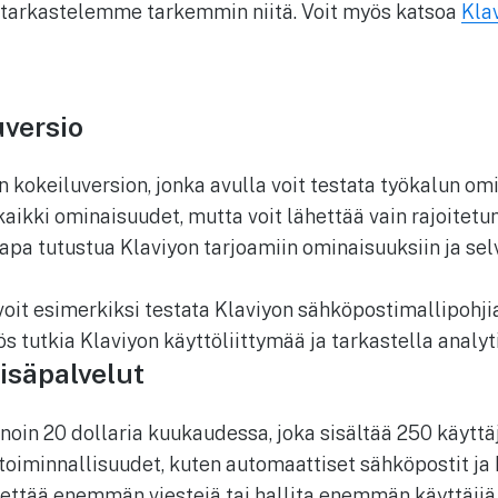
 tarkastelemme tarkemmin niitä. Voit myös katsoa
Kla
uversio
n kokeiluversion, jonka avulla voit testata työkalun om
kaikki ominaisuudet, mutta voit lähettää vain rajoitetu
apa tutustua Klaviyon tarjoamiin ominaisuuksiin ja selv
voit esimerkiksi testata Klaviyon sähköpostimallipohji
s tutkia Klaviyon käyttöliittymää ja tarkastella analyt
isäpalvelut
 noin 20 dollaria kuukaudessa, joka sisältää 250 käyt
stoiminnallisuudet, kuten automaattiset sähköpostit j
hettää enemmän viestejä tai hallita enemmän käyttäjiä, 