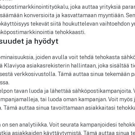
hköpostimarkkinointityökalu, joka auttaa yrityksiä par
lisäämään konversioita ja kasvattamaan myyntiään. Se
äyttöisyys tekevät siitä houkuttelevan vaihtoehdon yri
köpostimarkkinointia tehokkaasti.
suudet ja hyödyt
ominaisuuksia, joiden avulla voit tehdä tehokasta sähk
ä Klaviyoa asiakasrekisterin hallintaan, joka sisältää t
isestä verkkosivustolla. Tämä auttaa sinua tekemään 
ssa.
elpon tavan luoda ja lähettää sähköpostikampanjoita. 
ampanjamalleja, tai luoda oman kampanjan. Voit myös
. Tämä auttaa sinua tavoittamaan asiakkaitasi tehokk
 on sen analytiikka. Voit seurata kampanjoidesi tehokk
tutkia asiakkaiden käyttäytymistä. Tämä auttaa sinua