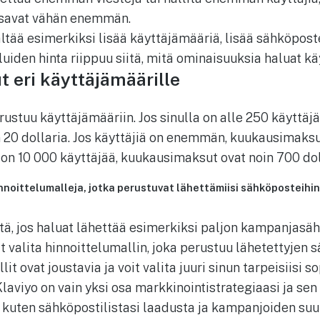
aksavat vähän enemmän.
ältää esimerkiksi lisää käyttäjämääriä, lisää sähköpos
luiden hinta riippuu siitä, mitä ominaisuuksia haluat kä
eri käyttäjämäärille
rustuu käyttäjämääriin. Jos sinulla on alle 250 käyttäjä
20 dollaria. Jos käyttäjiä on enemmän, kuukausimaksu
a on 10 000 käyttäjää, kuukausimaksut ovat noin 700 dol
nnoittelumalleja, jotka perustuvat lähettämiisi sähköposteihin
stä, jos haluat lähettää esimerkiksi paljon kampanjasä
it valita hinnoittelumallin, joka perustuu lähetettyjen
it ovat joustavia ja voit valita juuri sinun tarpeisiisi 
Klaviyo on vain yksi osa markkinointistrategiaasi ja s
, kuten sähköpostilistasi laadusta ja kampanjoiden suu