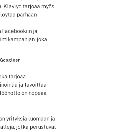
. Klaviyo tarjoaa myös
a löytää parhaan
n Facebookiin ja
ntikampanjan, joka
a Googleen
oka tarjoaa
nointia ja tavoittaa
ttöönotto on nopeaa.
an yrityksiä luomaan ja
lleja, jotka perustuvat