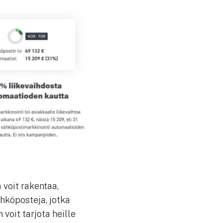
 voit rakentaa,
hköposteja, jotka
voit tarjota heille