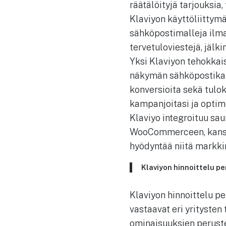
räätälöityjä tarjouksia
Klaviyon käyttöliittymä
sähköpostimalleja ilma
tervetuloviestejä, jälk
Yksi Klaviyon tehokkais
näkymän sähköpostikamp
konversioita sekä tulok
kampanjoitasi ja optim
Klaviyo integroituu sa
WooCommerceen, kanssa.
hyödyntää niitä markki
Klaviyon hinnoittelu p
Klaviyon hinnoittelu pe
vastaavat eri yritysten
ominaisuuksien peruste