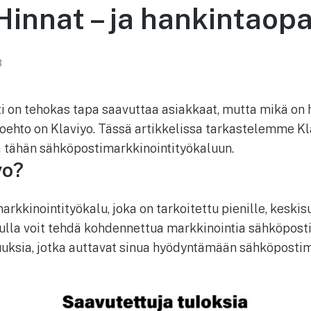
Hinnat – ja hankintaop
3
 on tehokas tapa saavuttaa asiakkaat, mutta mikä on 
ehto on Klaviyo. Tässä artikkelissa tarkastelemme Klav
 tähän sähköpostimarkkinointityökaluun.
yo?
rkkinointityökalu, joka on tarkoitettu pienille, keskisuu
vulla voit tehdä kohdennettua markkinointia sähköposti
uksia, jotka auttavat sinua hyödyntämään sähköpostim