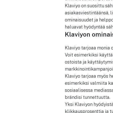
Klaviyo on suosittu sä
asiakasviestintäänsä, 
ominaisuudet ja helppok
haluavat hyödyntää säh
Klaviyon ominai
Klaviyo tarjoaa monia 
Voit esimerkiksi käyttä
ostoista ja käyttäytym
markkinointikampanjoi
Klaviyo tarjoaa myös h
esimerkiksi valmiita k
sosiaalisessa mediassa
brändisi tunnettuutta.
Yksi Klaviyon hyödyistä
klikkausprosenttia ja 