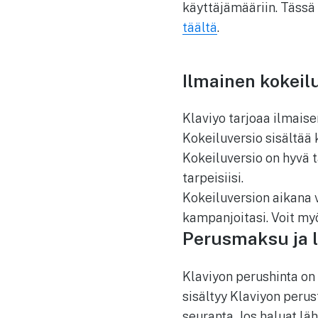
käyttäjämääriin. Tässä
täältä
.
Ilmainen kokeil
Klaviyo tarjoaa ilmaise
Kokeiluversio sisältää 
Kokeiluversio on hyvä t
tarpeisiisi.
Kokeiluversion aikana 
kampanjoitasi. Voit myö
Perusmaksu ja l
Klaviyon perushinta on
sisältyy Klaviyon peru
seuranta. Jos haluat lä