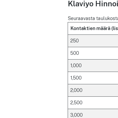
Klaviyo Hinno
Seuraavasta taulukosta 
Kontaktien määrä (li
250
500
1,000
1,500
2,000
2,500
3,000