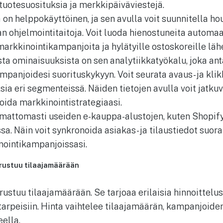
, tuotesuosituksia ja merkkipäiväviestejä.
 on helppokäyttöinen, ja sen avulla voit suunnitella ho
n ohjelmointitaitoja. Voit luoda hienostuneita automa
imarkkinointikampanjoita ja hylätyille ostoskoreille läh
ta ominaisuuksista on sen analytiikkatyökalu, joka ant
anjoidesi suorituskykyyn. Voit seurata avaus- ja klik
sia eri segmenteissä. Näiden tietojen avulla voit jatku
oida markkinointistrategiaasi.
umattomasti useiden e-kauppa-alustojen, kuten Shopify
 Näin voit synkronoida asiakas- ja tilaustiedot suora
nointikampanjoissasi.
erustuu tilaajamäärään
rustuu tilaajamäärään. Se tarjoaa erilaisia hinnoittelu
 tarpeisiin. Hinta vaihtelee tilaajamäärän, kampanjoide
ella.