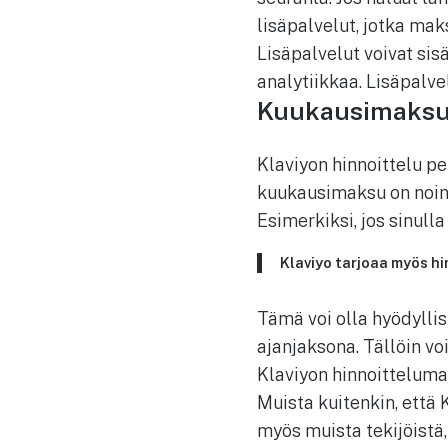
lisäpalvelut, jotka m
Lisäpalvelut voivat sis
analytiikkaa. Lisäpalve
Kuukausimaksut 
Klaviyon hinnoittelu pe
kuukausimaksu on noin 
Esimerkiksi, jos sinull
Klaviyo tarjoaa myös hi
Tämä voi olla hyödylli
ajanjaksona. Tällöin vo
Klaviyon hinnoittelumall
Muista kuitenkin, että 
myös muista tekijöistä