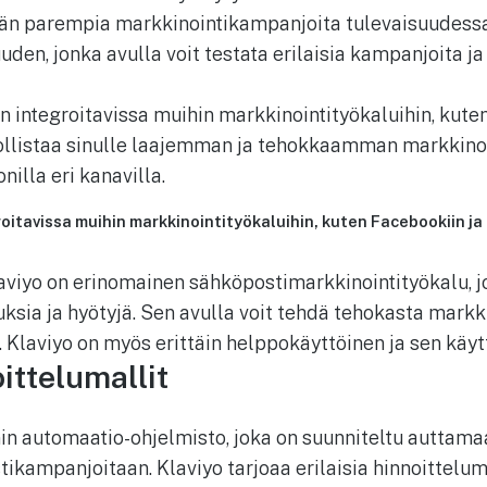
än parempia markkinointikampanjoita tulevaisuudessa
en, jonka avulla voit testata erilaisia kampanjoita j
in integroitavissa muihin markkinointityökaluihin, kute
listaa sinulle laajemman ja tehokkaamman markkinoi
nilla eri kanavilla.
roitavissa muihin markkinointityökaluihin, kuten Facebookiin j
iyo on erinomainen sähköpostimarkkinointityökalu, j
sia ja hyötyjä. Sen avulla voit tehdä tehokasta markki
. Klaviyo on myös erittäin helppokäyttöinen ja sen käy
ittelumallit
in automaatio-ohjelmisto, joka on suunniteltu auttama
kampanjoitaan. Klaviyo tarjoaa erilaisia hinnoitteluma