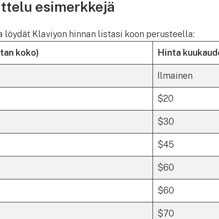
ittelu esimerkkejä
löydät Klaviyon hinnan listasi koon perusteella:
stan koko)
Hinta kuukaud
Ilmainen
$20
$30
$45
$60
$60
$70