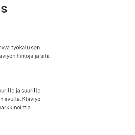
as
hyvä työkalu sen
iyon hintoja ja sitä,
rille ja suurille
n avulla. Klaviyo
arkkinointia