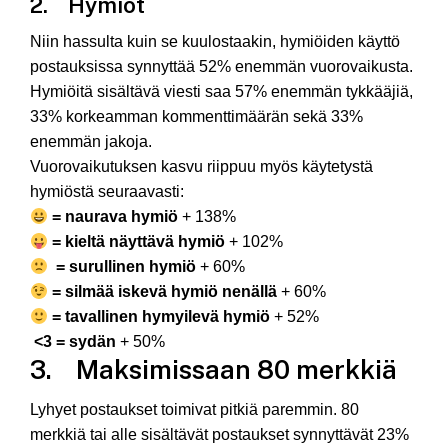
2. Hymiöt
Niin hassulta kuin se kuulostaakin, hymiöiden käyttö
postauksissa synnyttää 52% enemmän vuorovaikusta.
Hymiöitä sisältävä viesti saa 57% enemmän tykkääjiä,
33% korkeamman kommenttimäärän sekä 33%
enemmän jakoja.
Vuorovaikutuksen kasvu riippuu myös käytetystä
hymiöstä seuraavasti:
= naurava hymiö
+ 138%
= kieltä näyttävä hymiö
+ 102%
= surullinen hymiö
+ 60%
= silmää iskevä hymiö nenällä
+ 60%
= tavallinen hymyilevä hymiö
+ 52%
<3 = sydän
+ 50%
3. Maksimissaan 80 merkkiä
Lyhyet postaukset toimivat pitkiä paremmin. 80
merkkiä tai alle sisältävät postaukset synnyttävät 23%