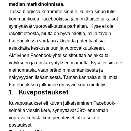
median markkinoinnissa.
Tässä blogissa kerromme sinulle, kuinka sinun tulisi
kommunikoida Facebookissa ja minkälaiset julkaisut
synnyttävät vuorovaikutusta parhaiten. Kyse ei ole
rakettitieteestä, mutta on hyvä miettiä, millä tavoin
Facebookissa voidaan aktivoida potentiaalisia
asiakkaita keskusteluun ja vuorovaikutukseen.
Aktiivinen Facebook-yhteisö sitouttaa asiakkaita
yritykseen ja nostaa yrityksen mainetta. Kyse ei siis ole
mainonnasta, vaan brändin rakentamisesta ja
näkyvyyden lisäämisestä. Tämän kannalta sillä, mitä
Facebookissa julkaisee on hyvin suuri merkitys.
1. Kuvapostaukset
Kuvapostaukset eli kuvan julkaiseminen Facebook-
seinällä viestin kera, synnyttävät 39% enemmän
vuorovaikutusta kuin perinteiset julkaisut eli
postaukset.