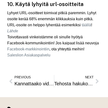
10. Käytä lyhyitä url-osoitteita
Lyhyet URL-osoitteet toimivat pitkiä paremmin. Lyhyt
osoite kerää 68% enemmän klikkauksia kuin pitkä.
URL-osoite on helppo lyhentää esimerkiksi
täällä
!
Lähde
Toivottavasti vinkeistämme oli sinulle hyötyä
Facebook-kommunikointiin! Jos kaipaat lisää neuvoja
Facebook-markkinointiin
, ota yhteyttä meihin!
Saleslion Asiakaspalvelu
PREVIOUS
NEXT
Kannattaako videomarkkinointi? -Teknologia-alan yrittäjät tekevät ostopäätöksiä videoiden avulla
Tehosta hakukonemainontaasi Click to Call –puhelunapilla!