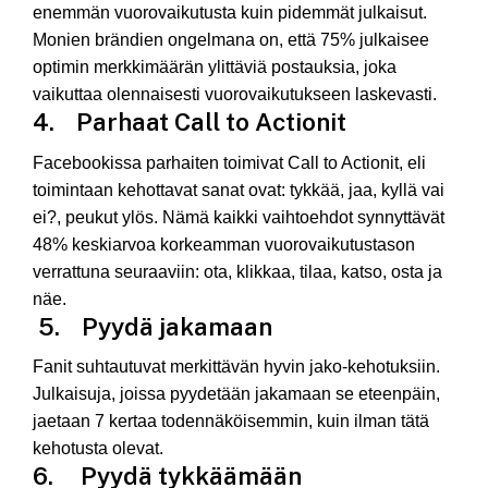
enemmän vuorovaikutusta kuin pidemmät julkaisut.
Monien brändien ongelmana on, että 75% julkaisee
optimin merkkimäärän ylittäviä postauksia, joka
vaikuttaa olennaisesti vuorovaikutukseen laskevasti.
4. Parhaat Call to Actionit
Facebookissa parhaiten toimivat Call to Actionit, eli
toimintaan kehottavat sanat ovat: tykkää, jaa, kyllä vai
ei?, peukut ylös. Nämä kaikki vaihtoehdot synnyttävät
48% keskiarvoa korkeamman vuorovaikutustason
verrattuna seuraaviin: ota, klikkaa, tilaa, katso, osta ja
näe.
5. Pyydä jakamaan
Fanit suhtautuvat merkittävän hyvin jako-kehotuksiin.
Julkaisuja, joissa pyydetään jakamaan se eteenpäin,
jaetaan 7 kertaa todennäköisemmin, kuin ilman tätä
kehotusta olevat.
6. Pyydä tykkäämään