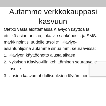
Autamme verkkokauppasi
kasvuun
Oletko vasta aloittamassa Klaviyon käyttöä tai
etsitkö asiantuntijaa, joka vie sähköposti- ja SMS-
markkinointisi uudelle tasolle? Klaviyo-
asiantuntijoina autamme sinua mm. seuraavissa:
Klaviyon käyttöönotto alusta alkaen
Nykyisen Klaviyo-tilin kehittäminen seuraavalle
tasolle
Uusien kasvumahdollisuuksien löytäminen
Sertifioituna Klaviyo-kumppanina tunnemme alustan
läpikotaisin ja räätälöimme kaiken brändisi mukaan