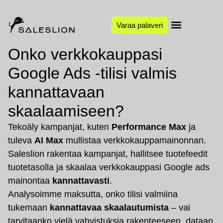
Varaa palaveri
Onko verkkokauppasi
Google Ads -tilisi valmis
kannattavaan
skaalaamiseen?
Tekoäly kampanjat, kuten
Performance Max
ja
tuleva
AI Max
mullistaa verkkokauppamainonnan.
Saleslion rakentaa kampanjat, hallitsee tuotefeedit
tuotetasolla ja skaalaa verkkokauppasi Google ads
mainontaa
kannattavasti
.
Analysoimme maksutta, onko tilisi valmiina
tukemaan
kannattavaa skaalautumista
– vai
tarvitaanko vielä vahvistuksia rakenteeseen, dataan