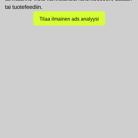
tai tuotefeediin.
Tilaa ilmainen ads analyysi