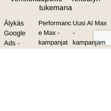
tukemana
Performanc
Uusi AI Max
Älykäs
e Max -
-
Google
kampanjat
kampanjam
Ads -
Hyödynnä
uoto
strategia
Googlen
Saleslionin
Rakennamme
Performance
asiantuntijat
verkkokaupallesi
Max
-
ottavat käyttöön
Google ads
kampanjoita,
tulevan
AI Max
-
strategian, joka
jotka yhdistävät
kampanjan,
perustuu dataan,
useat
Googlen
tekoälyyn ja
mainoskanavat
uusimman
ostokäyttäytymis
ja
tekoälyyn
en