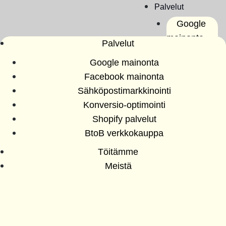
Palvelut
Google
mainonta
Palvelut
Facebook
Google mainonta
mainonta
Google markkinointi
Facebook mainonta
Sähköpos
Sähköpostimarkkinointi
– miten valita oikea
timarkkinoint
Konversio-optimointi
i
kumppani
Shopify palvelut
Konversio
BtoB verkkokauppa
-
By
saleslion
22 syyskuun, 2012
optimointi
Töitämme
Shopify
Meistä
Näiden kuuden vinkin avulla onnistut Google
palvelut
markkinointikumppanin valinnassa.
BtoB
verkkokaupp
Varaa
palaveri
a