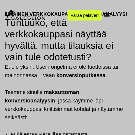
ILMAINEN VERKKOKAUPAN KONVERSIOANALYYSI
Varaa palaveri
Tuntuuko, että
verkkokauppasi näyttää
hyvältä, mutta tilauksia ei
vain tule odotetusti?
Et ole yksin. Usein ongelma ei ole tuotteissa tai
mainonnassa – vaan
konversioputkessa
.
Teemme sinulle
maksuttoman
konversioanalyysin
, jossa käymme läpi
verkkokauppasi kriittisimmät kohdat ja näytämme
selkeästi:
Mikä estää vierailijaa ostamasta