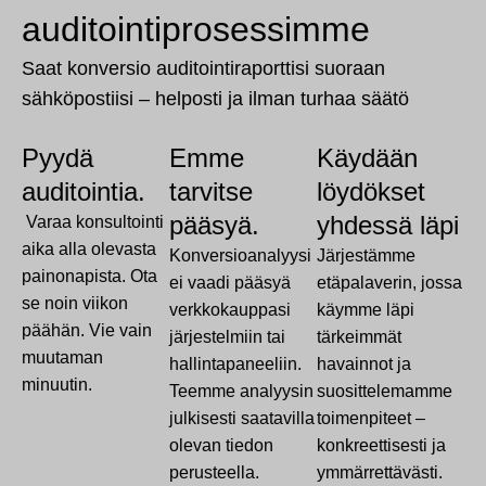
auditointiprosessimme
Saat konversio auditointiraporttisi suoraan
sähköpostiisi – helposti ja ilman turhaa säätö
Pyydä
Emme
Käydään
auditointia.
tarvitse
löydökset
pääsyä.
yhdessä läpi
Varaa konsultointi
aika alla olevasta
Konversioanalyysi
Järjestämme
painonapista. Ota
ei vaadi pääsyä
etäpalaverin, jossa
se noin viikon
verkkokauppasi
käymme läpi
päähän. Vie vain
järjestelmiin tai
tärkeimmät
muutaman
hallintapaneeliin.
havainnot ja
minuutin.
Teemme analyysin
suosittelemamme
julkisesti saatavilla
toimenpiteet –
olevan tiedon
konkreettisesti ja
perusteella.
ymmärrettävästi.