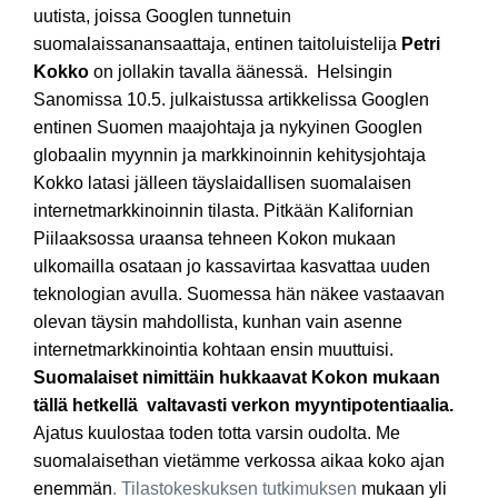
uutista, joissa Googlen tunnetuin
suomalaissanansaattaja, entinen taitoluistelija
Petri
Kokko
on jollakin tavalla äänessä. Helsingin
Sanomissa 10.5. julkaistussa artikkelissa Googlen
entinen Suomen maajohtaja ja nykyinen Googlen
globaalin myynnin ja markkinoinnin kehitysjohtaja
Kokko latasi jälleen täyslaidallisen suomalaisen
internetmarkkinoinnin tilasta. Pitkään Kalifornian
Piilaaksossa uraansa tehneen Kokon mukaan
ulkomailla osataan jo kassavirtaa kasvattaa uuden
teknologian avulla. Suomessa hän näkee vastaavan
olevan täysin mahdollista, kunhan vain asenne
internetmarkkinointia kohtaan ensin muuttuisi.
Suomalaiset nimittäin hukkaavat Kokon mukaan
tällä hetkellä valtavasti verkon myyntipotentiaalia.
Ajatus kuulostaa toden totta varsin oudolta. Me
suomalaisethan vietämme verkossa aikaa koko ajan
enemmän
. Tilastokeskuksen tutkimuksen
mukaan yli