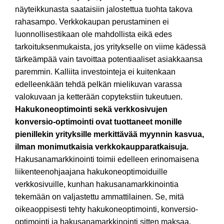
näyteikkunasta saataisiin jalostettua tuohta takova
rahasampo. Verkkokaupan perustaminen ei
luonnollisestikaan ole mahdollista eikä edes
tarkoituksenmukaista, jos yritykselle on viime kädessä
tärkeämpää vain tavoittaa potentiaaliset asiakkaansa
paremmin. Kalliita investointeja ei kuitenkaan
edelleenkään tehdä pelkän mielikuvan varassa
valokuvaan ja ketterään copytekstiin tukeutuen.
Hakukoneoptimointi sekä verkkosivujen
konversio-optimointi ovat tuottaneet monille
pienillekin yrityksille merkittävää myynnin kasvua,
ilman monimutkaisia verkkokaupparatkaisuja.
Hakusanamarkkinointi toimii edelleen erinomaisena
liikenteenohjaajana hakukoneoptimoiduille
verkkosivuille, kunhan hakusanamarkkinointia
tekemään on valjastettu ammattilainen. Se, mitä
oikeaoppisesti tehty hakukoneoptimointi, konversio-
optimointi ja hakusanamarkkinointi sitten maksaa,