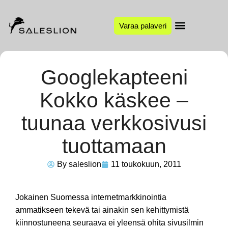
Varaa palaveri
Googlekapteeni
Kokko käskee –
tuunaa verkkosivusi
tuottamaan
By
saleslion
11 toukokuun, 2011
Jokainen Suomessa internetmarkkinointia
ammatikseen tekevä tai ainakin sen kehittymistä
kiinnostuneena seuraava ei yleensä ohita sivusilmin