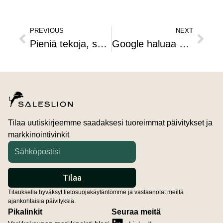
PREVIOUS
NEXT
Pieniä tekoja, suuria tuloksia – parempi konversio syntyy jo pikkuasioilla
Google haluaa nyt sisältöä parasta ennen-päiväyksellä: hakukoneoptimointi osaksi yrityksen viestintästrategiaa
Tilaa uutiskirjeemme saadaksesi tuoreimmat päivitykset ja
markkinointivinkit
Tilauksella hyväksyt tietosuojakäytäntömme ja vastaanotat meiltä
ajankohtaisia päivityksiä.
Pikalinkit
Seuraa meitä