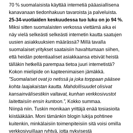
70 % suomalaisista käyttää internetiä pääasiallisena
kanavanaan tiedonhakuun tavaroista ja palveluista.
25-34-vuotiaiden keskuudessa tuo luku on jo 94 %.
Miksi sitten suomalaisten verkossa viettämä aika ei
näy vielä selkeästi selkeästi internetin kautta saatujen
uusien asiakkuuksien määrässä? Millä tavalla
suomalaiset yritykset saataisiin havahtumaan siihen,
että heidän potentiaaliset asiakkaansa etsivät heistä
tälläkin hetkellä parempaa tietoa juuri internetistä?
Kokon mielipide on kapteenimaisen jämäkkä.
”Suomalaiset ovat jo netissä ja joka torppaan pääsee
kohta laajakaistan kautta. Mahdollisuudet olisivat
kansainvälisestikin valtavat, kunhan verkkosivustot
laitettaisiin ensin kuntoon.”,
Kokko summaa.
Niinpä niin. Tuskin monikaan yrittäjä enää tosiasioita
kiistääkään. Moni tämänkin blogin lukija pohtinee
kuitenkin, minkälaisiin toimenpiteisiin sitä voisi omilla
verkkosivuillaan ryhtyä, jotta nykyisestä