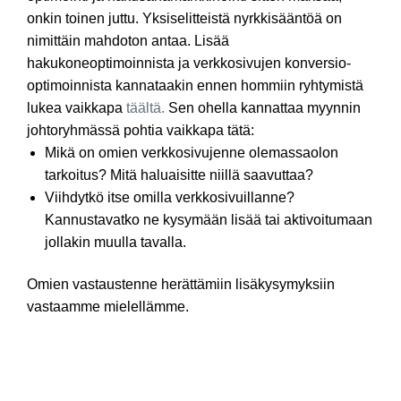
onkin toinen juttu. Yksiselitteistä nyrkkisääntöä on
nimittäin mahdoton antaa. Lisää
hakukoneoptimoinnista ja verkkosivujen konversio-
optimoinnista kannataakin ennen hommiin ryhtymistä
lukea vaikkapa
täältä.
Sen ohella kannattaa myynnin
johtoryhmässä pohtia vaikkapa tätä:
Mikä on omien verkkosivujenne olemassaolon
tarkoitus? Mitä haluaisitte niillä saavuttaa?
Viihdytkö itse omilla verkkosivuillanne?
Kannustavatko ne kysymään lisää tai aktivoitumaan
jollakin muulla tavalla.
Omien vastaustenne herättämiin lisäkysymyksiin
vastaamme mielellämme.