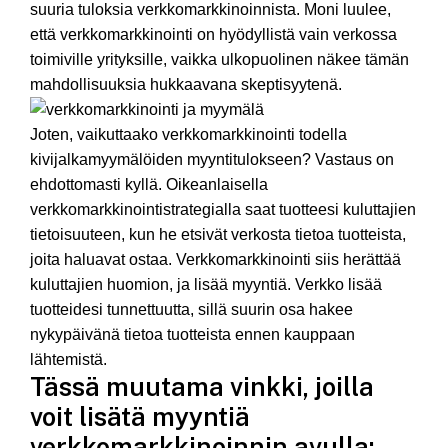
suuria tuloksia verkkomarkkinoinnista. Moni luulee,
että verkkomarkkinointi on hyödyllistä vain verkossa
toimiville yrityksille, vaikka ulkopuolinen näkee tämän
mahdollisuuksia hukkaavana skeptisyytenä.
Joten, vaikuttaako verkkomarkkinointi todella
kivijalkamyymälöiden myyntitulokseen? Vastaus on
ehdottomasti kyllä. Oikeanlaisella
verkkomarkkinointistrategialla saat tuotteesi kuluttajien
tietoisuuteen, kun he etsivät verkosta tietoa tuotteista,
joita haluavat ostaa. Verkkomarkkinointi siis herättää
kuluttajien huomion, ja lisää myyntiä. Verkko lisää
tuotteidesi tunnettuutta, sillä suurin osa hakee
nykypäivänä tietoa tuotteista ennen kauppaan
lähtemistä.
Tässä muutama vinkki, joilla
voit lisätä myyntiä
verkkomarkkinoinnin avulla: