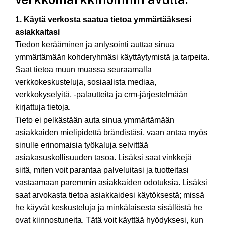
1. Käytä verkosta saatua tietoa ymmärtääksesi
asiakkaitasi
Tiedon kerääminen ja anlysointi auttaa sinua
ymmärtämään kohderyhmäsi käyttäytymistä ja tarpeita.
Saat tietoa muun muassa seuraamalla
verkkokeskusteluja, sosiaalista mediaa,
verkkokyselyitä, -palautteita ja crm-järjestelmään
kirjattuja tietoja.
Tieto ei pelkästään auta sinua ymmärtämään
asiakkaiden mielipidettä brändistäsi, vaan antaa myös
sinulle erinomaisia työkaluja selvittää
asiakasuskollisuuden tasoa. Lisäksi saat vinkkejä
siitä, miten voit parantaa palveluitasi ja tuotteitasi
vastaamaan paremmin asiakkaiden odotuksia. Lisäksi
saat arvokasta tietoa asiakkaidesi käytöksestä; missä
he käyvät keskusteluja ja minkälaisesta sisällöstä he
ovat kiinnostuneita. Tätä voit käyttää hyödyksesi, kun