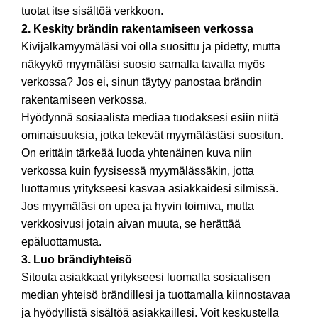
tuotat itse sisältöä verkkoon.
2. Keskity brändin rakentamiseen verkossa
Kivijalkamyymäläsi voi olla suosittu ja pidetty, mutta
näkyykö myymäläsi suosio samalla tavalla myös
verkossa? Jos ei, sinun täytyy panostaa brändin
rakentamiseen verkossa.
Hyödynnä sosiaalista mediaa tuodaksesi esiin niitä
ominaisuuksia, jotka tekevät myymälästäsi suositun.
On erittäin tärkeää luoda yhtenäinen kuva niin
verkossa kuin fyysisessä myymälässäkin, jotta
luottamus yritykseesi kasvaa asiakkaidesi silmissä.
Jos myymäläsi on upea ja hyvin toimiva, mutta
verkkosivusi jotain aivan muuta, se herättää
epäluottamusta.
3. Luo brändiyhteisö
Sitouta asiakkaat yritykseesi luomalla sosiaalisen
median yhteisö brändillesi ja tuottamalla kiinnostavaa
ja hyödyllistä sisältöä asiakkaillesi. Voit keskustella