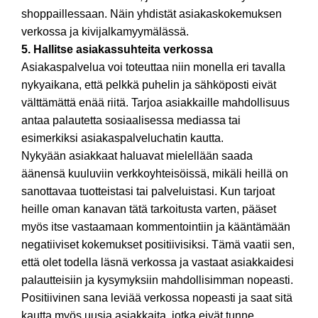
shoppaillessaan. Näin yhdistät asiakaskokemuksen
verkossa ja kivijalkamyymälässä.
5. Hallitse asiakassuhteita verkossa
Asiakaspalvelua voi toteuttaa niin monella eri tavalla
nykyaikana, että pelkkä puhelin ja sähköposti eivät
välttämättä enää riitä. Tarjoa asiakkaille mahdollisuus
antaa palautetta sosiaalisessa mediassa tai
esimerkiksi asiakaspalveluchatin kautta.
Nykyään asiakkaat haluavat mielellään saada
äänensä kuuluviin verkkoyhteisöissä, mikäli heillä on
sanottavaa tuotteistasi tai palveluistasi. Kun tarjoat
heille oman kanavan tätä tarkoitusta varten, pääset
myös itse vastaamaan kommentointiin ja kääntämään
negatiiviset kokemukset positiivisiksi. Tämä vaatii sen,
että olet todella läsnä verkossa ja vastaat asiakkaidesi
palautteisiin ja kysymyksiin mahdollisimman nopeasti.
Positiivinen sana leviää verkossa nopeasti ja saat sitä
kautta myös uusia asiakkaita, jotka eivät tunne