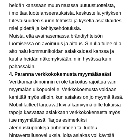
heidän kanssaan muun muassa uutuustuotteista,
ilmoittaa tuotelanseerauksista, keskustella yrityksen
tulevaisuuden suunnitelmista ja kysellä asiakkaidesi
mielipidettä ja kehitysehdotuksia.
Muista, että avainasemassa brändiyhteisön
luomisessa on avoimuus ja aitous. Sinulla tulee olla
aito halu kommunikoidan asiakkaidesi kanssa ja
kuulla heidän näkemyksiään, niin hyvässä kuin
pahassakin.
4. Paranna verkkokokemusta myymälässäsi
Verkkomarkkinoinnin ei ole tarkoitus rajoittua vain
myymälän ulkopuolelle. Verkkokoemusta voidaan
kehittää myös silloin, kun asiakas on jo myymälässä.
Mobiililaitteet tarjoavat kivijalkamyymälöille lukuisia
tapoja kasvattaa asiakkaan verkkokokemusta myös
itse myymälässä. Tarjoa esimerkiksi
alennuskuponkeja puhelimeen tai tuote-/
hintavertailusovelluksia, joita asiakas voi käyttää