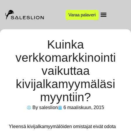
Varaa palaveri
Kuinka
verkkomarkkinointi
vaikuttaa
kivijalkamyymäläsi
myyntiin?
By
saleslion
6 maaliskuun, 2015
Yleensä kivijalkamyymälöiden omistajat eivät odota