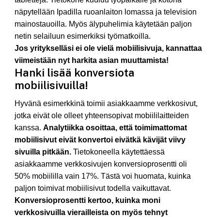
näpytellään Ipadilla ruoanlaiton lomassa ja television
mainostauoilla. Myös älypuhelimia käytetään paljon
netin selailuun esimerkiksi työmatkoilla.
Jos yritykselläsi ei ole vielä mobiilisivuja, kannattaa
viimeistään nyt harkita asian muuttamista!
Hanki lisää konversiota
mobiilisivuilla!
Hyvänä esimerkkinä toimii asiakkaamme verkkosivut,
jotka eivät ole olleet yhteensopivat mobiililaitteiden
kanssa.
Analytiikka osoittaa, että toimimattomat
mobiilisivut eivät konvertoi eivätkä kävijät viivy
sivuilla pitkään.
Tietokoneella käytettäessä
asiakkaamme verkkosivujen konversioprosentti oli
50% mobiililla vain 17%. Tästä voi huomata, kuinka
paljon toimivat mobiilisivut todella vaikuttavat.
Konversioprosentti kertoo, kuinka moni
verkkosivuilla vierailleista on myös tehnyt