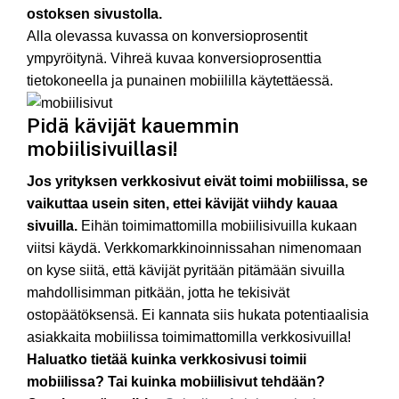
ostoksen sivustolla.
Alla olevassa kuvassa on konversioprosentit
ympyröitynä. Vihreä kuvaa konversioprosenttia
tietokoneella ja punainen mobiililla käytettäessä.
Pidä kävijät kauemmin
mobiilisivuillasi!
Jos yrityksen verkkosivut eivät toimi mobiilissa, se
vaikuttaa usein siten, ettei kävijät viihdy kauaa
sivuilla.
Eihän toimimattomilla mobiilisivuilla kukaan
viitsi käydä. Verkkomarkkinoinnissahan nimenomaan
on kyse siitä, että kävijät pyritään pitämään sivuilla
mahdollisimman pitkään, jotta he tekisivät
ostopäätöksensä. Ei kannata siis hukata potentiaalisia
asiakkaita mobiilissa toimimattomilla verkkosivuilla!
Haluatko tietää kuinka verkkosivusi toimii
mobiilissa? Tai kuinka mobiilisivut tehdään?