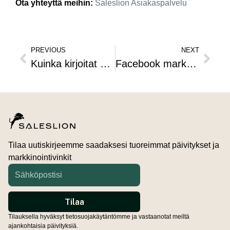
Ota yhteyttä meihin:
Saleslion Asiakaspalvelu
PREVIOUS
NEXT
Kuinka kirjoitat hyvän blogikirjoituksen?
Facebook markkinointi ja kuinka sitä voi parantaa?
Tilaa uutiskirjeemme saadaksesi tuoreimmat päivitykset ja
markkinointivinkit
Tilauksella hyväksyt tietosuojakäytäntömme ja vastaanotat meiltä
ajankohtaisia päivityksiä.