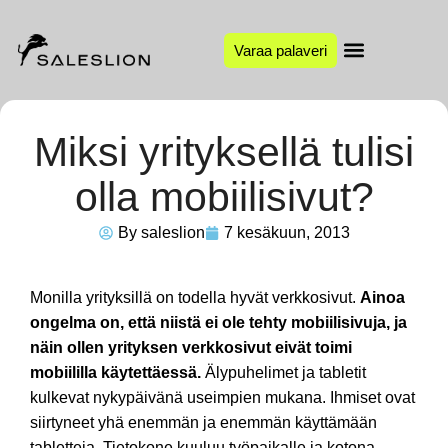
Varaa palaveri
Miksi yrityksellä tulisi
olla mobiilisivut?
By
saleslion
7 kesäkuun, 2013
Monilla yrityksillä on todella hyvät verkkosivut.
Ainoa
ongelma on, että niistä ei ole tehty mobiilisivuja, ja
näin ollen yrityksen verkkosivut eivät toimi
mobiililla käytettäessä.
Älypuhelimet ja tabletit
kulkevat nykypäivänä useimpien mukana. Ihmiset ovat
siirtyneet yhä enemmän ja enemmän käyttämään
tabletteja. Tietokone kuuluu työpaikalle ja kotona