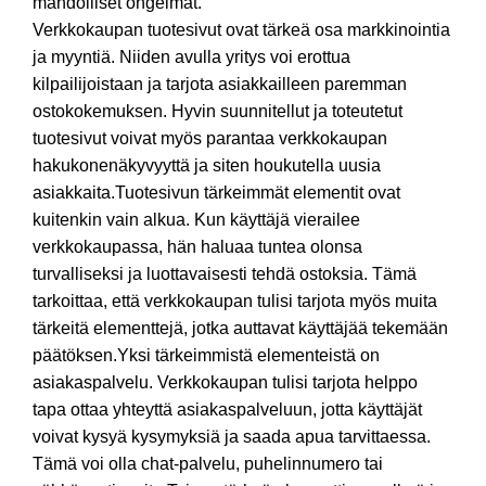
mahdolliset ongelmat.
Verkkokaupan tuotesivut ovat tärkeä osa markkinointia
ja myyntiä. Niiden avulla yritys voi erottua
kilpailijoistaan ja tarjota asiakkailleen paremman
ostokokemuksen. Hyvin suunnitellut ja toteutetut
tuotesivut voivat myös parantaa verkkokaupan
hakukonenäkyvyyttä ja siten houkutella uusia
asiakkaita.Tuotesivun tärkeimmät elementit ovat
kuitenkin vain alkua. Kun käyttäjä vierailee
verkkokaupassa, hän haluaa tuntea olonsa
turvalliseksi ja luottavaisesti tehdä ostoksia. Tämä
tarkoittaa, että verkkokaupan tulisi tarjota myös muita
tärkeitä elementtejä, jotka auttavat käyttäjää tekemään
päätöksen.Yksi tärkeimmistä elementeistä on
asiakaspalvelu. Verkkokaupan tulisi tarjota helppo
tapa ottaa yhteyttä asiakaspalveluun, jotta käyttäjät
voivat kysyä kysymyksiä ja saada apua tarvittaessa.
Tämä voi olla chat-palvelu, puhelinnumero tai