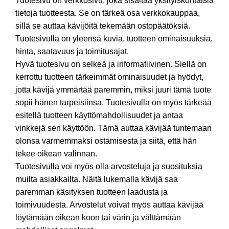
Tuotesivu on verkkosivu, joka sisältää yksityiskohtaisia
tietoja tuotteesta. Se on tärkeä osa verkkokauppaa,
sillä se auttaa kävijöitä tekemään ostopäätöksiä.
Tuotesivulla on yleensä kuvia, tuotteen ominaisuuksia,
hinta, saatavuus ja toimitusajat.
Hyvä tuotesivu on selkeä ja informatiivinen. Siellä on
kerrottu tuotteen tärkeimmät ominaisuudet ja hyödyt,
jotta kävijä ymmärtää paremmin, miksi juuri tämä tuote
sopii hänen tarpeisiinsa. Tuotesivulla on myös tärkeää
esitellä tuotteen käyttömahdollisuudet ja antaa
vinkkejä sen käyttöön. Tämä auttaa kävijää tuntemaan
olonsa varmemmaksi ostamisesta ja siitä, että hän
tekee oikean valinnan.
Tuotesivulla voi myös olla arvosteluja ja suosituksia
muilta asiakkailta. Näitä lukemalla kävijä saa
paremman käsityksen tuotteen laadusta ja
toimivuudesta. Arvostelut voivat myös auttaa kävijää
löytämään oikean koon tai värin ja välttämään