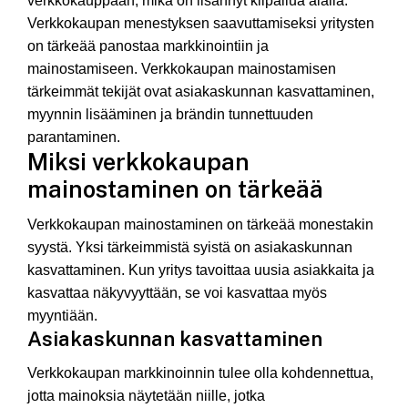
verkkokauppaan, mikä on lisännyt kilpailua alalla.
Verkkokaupan menestyksen saavuttamiseksi yritysten
on tärkeää panostaa markkinointiin ja
mainostamiseen. Verkkokaupan mainostamisen
tärkeimmät tekijät ovat asiakaskunnan kasvattaminen,
myynnin lisääminen ja brändin tunnettuuden
parantaminen.
Miksi verkkokaupan
mainostaminen on tärkeää
Verkkokaupan mainostaminen on tärkeää monestakin
syystä. Yksi tärkeimmistä syistä on asiakaskunnan
kasvattaminen. Kun yritys tavoittaa uusia asiakkaita ja
kasvattaa näkyvyyttään, se voi kasvattaa myös
myyntiään.
Asiakaskunnan kasvattaminen
Verkkokaupan markkinoinnin tulee olla kohdennettua,
jotta mainoksia näytetään niille, jotka