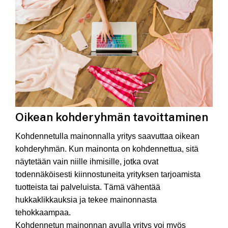
Oikean kohderyhmän tavoittaminen
Kohdennetulla mainonnalla yritys saavuttaa oikean
kohderyhmän. Kun mainonta on kohdennettua, sitä
näytetään vain niille ihmisille, jotka ovat
todennäköisesti kiinnostuneita yrityksen tarjoamista
tuotteista tai palveluista. Tämä vähentää
hukkaklikkauksia ja tekee mainonnasta
tehokkaampaa.
Kohdennetun mainonnan avulla yritys voi myös