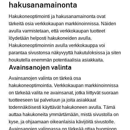
hakusanamainonta
Hakukoneoptimointi ja hakusanamainonta ovat
tärkeitä osia verkkokaupan markkinoinnissa. Näiden
avulla varmistetaan, että verkkokaupan tuotteet
löydetään helposti hakukoneiden avulla.
Hakukoneoptimoinnin avulla verkkokauppa voi
parantaa sivustonsa näkyvyyttä hakutuloksissa ja siten
houkutella enemmän potentiaalisia asiakkaita.
Avainsanojen valinta
Avainsanojen valinta on tärkeä osa
hakukoneoptimointia. Verkkokaupan markkinoinnissa
on tärkeää valita ne avainsanat, jotka liittyvät suoraan
tuotteeseen tai palveluun ja joita asiakkaat
todennäköisesti käyttävät hakukoneen avulla. Tämä
auttaa hakukoneita ymmärtämään, mistä sivustolla on
kyse, ja ohjaamaan oikeanlaisia kävijöitä sivustolle.
Avainsanojen valinnassa on tärkeää ottaa huomioon