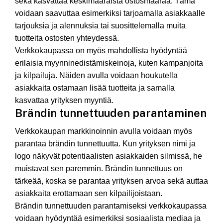
sekä kasvattaa keskimääräistä ostosmäärää. Tämä
voidaan saavuttaa esimerkiksi tarjoamalla asiakkaalle
tarjouksia ja alennuksia tai suosittelemalla muita
tuotteita ostosten yhteydessä.
Verkkokaupassa on myös mahdollista hyödyntää
erilaisia myynninedistämiskeinoja, kuten kampanjoita
ja kilpailuja. Näiden avulla voidaan houkutella
asiakkaita ostamaan lisää tuotteita ja samalla
kasvattaa yrityksen myyntiä.
Brändin tunnettuuden parantaminen
Verkkokaupan markkinoinnin avulla voidaan myös
parantaa brändin tunnettuutta. Kun yrityksen nimi ja
logo näkyvät potentiaalisten asiakkaiden silmissä, he
muistavat sen paremmin. Brändin tunnettuus on
tärkeää, koska se parantaa yrityksen arvoa sekä auttaa
asiakkaita erottamaan sen kilpailijoistaan.
Brändin tunnettuuden parantamiseksi verkkokaupassa
voidaan hyödyntää esimerkiksi sosiaalista mediaa ja