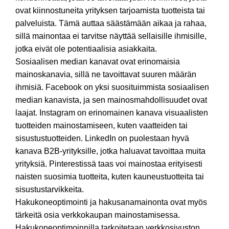
ovat kiinnostuneita yrityksen tarjoamista tuotteista tai
palveluista. Tämä auttaa säästämään aikaa ja rahaa,
sillä mainontaa ei tarvitse näyttää sellaisille ihmisille,
jotka eivät ole potentiaalisia asiakkaita.
Sosiaalisen median kanavat ovat erinomaisia
mainoskanavia, sillä ne tavoittavat suuren määrän
ihmisiä. Facebook on yksi suosituimmista sosiaalisen
median kanavista, ja sen mainosmahdollisuudet ovat
laajat. Instagram on erinomainen kanava visuaalisten
tuotteiden mainostamiseen, kuten vaatteiden tai
sisustustuotteiden. LinkedIn on puolestaan hyvä
kanava B2B-yrityksille, jotka haluavat tavoittaa muita
yrityksiä. Pinterestissä taas voi mainostaa erityisesti
naisten suosimia tuotteita, kuten kauneustuotteita tai
sisustustarvikkeita.
Hakukoneoptimointi ja hakusanamainonta ovat myös
tärkeitä osia verkkokaupan mainostamisessa.
Hakukoneoptimoinnilla tarkoitetaan verkkosivuston