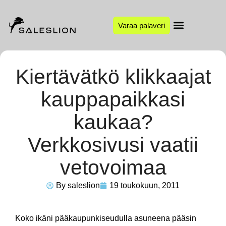
Varaa palaveri
Kiertävätkö klikkaajat
kauppapaikkasi
kaukaa?
Verkkosivusi vaatii
vetovoimaa
By
saleslion
19 toukokuun, 2011
Koko ikäni pääkaupunkiseudulla asuneena pääsin