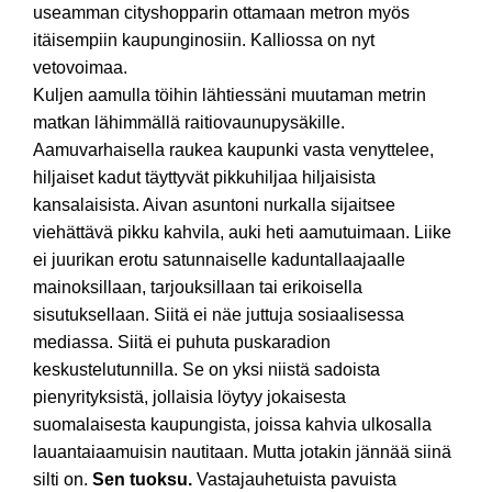
useamman cityshopparin ottamaan metron myös
itäisempiin kaupunginosiin. Kalliossa on nyt
vetovoimaa.
Kuljen aamulla töihin lähtiessäni muutaman metrin
matkan lähimmällä raitiovaunupysäkille.
Aamuvarhaisella raukea kaupunki vasta venyttelee,
hiljaiset kadut täyttyvät pikkuhiljaa hiljaisista
kansalaisista. Aivan asuntoni nurkalla sijaitsee
viehättävä pikku kahvila, auki heti aamutuimaan. Liike
ei juurikan erotu satunnaiselle kaduntallaajaalle
mainoksillaan, tarjouksillaan tai erikoisella
sisutuksellaan. Siitä ei näe juttuja sosiaalisessa
mediassa. Siitä ei puhuta puskaradion
keskustelutunnilla. Se on yksi niistä sadoista
pienyrityksistä, jollaisia löytyy jokaisesta
suomalaisesta kaupungista, joissa kahvia ulkosalla
lauantaiaamuisin nautitaan. Mutta jotakin jännää siinä
silti on.
Sen tuoksu.
Vastajauhetuista pavuista