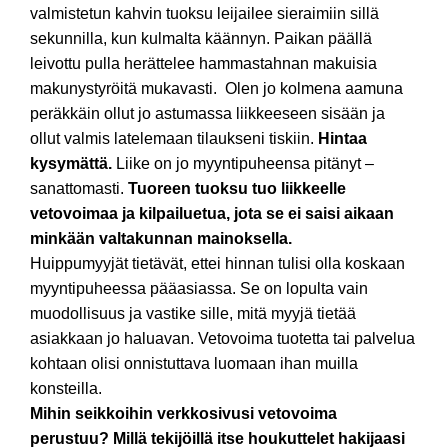
valmistetun kahvin tuoksu leijailee sieraimiin sillä
sekunnilla, kun kulmalta käännyn. Paikan päällä
leivottu pulla herättelee hammastahnan makuisia
makunystyröitä mukavasti. Olen jo kolmena aamuna
peräkkäin ollut jo astumassa liikkeeseen sisään ja
ollut valmis latelemaan tilaukseni tiskiin.
Hintaa
kysymättä.
Liike on jo myyntipuheensa pitänyt –
sanattomasti.
Tuoreen tuoksu tuo liikkeelle
vetovoimaa ja kilpailuetua, jota se ei saisi aikaan
minkään valtakunnan mainoksella.
Huippumyyjät tietävät, ettei hinnan tulisi olla koskaan
myyntipuheessa pääasiassa. Se on lopulta vain
muodollisuus ja vastike sille, mitä myyjä tietää
asiakkaan jo haluavan. Vetovoima tuotetta tai palvelua
kohtaan olisi onnistuttava luomaan ihan muilla
konsteilla.
Mihin seikkoihin verkkosivusi vetovoima
perustuu? Millä tekijöillä itse houkuttelet hakijaasi