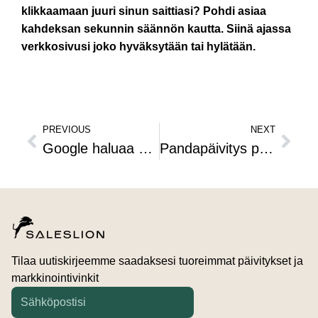
klikkaamaan juuri sinun saittiasi? Pohdi asiaa
kahdeksan sekunnin säännön kautta. Siinä ajassa
verkkosivusi joko hyväksytään tai hylätään.
PREVIOUS
NEXT
Google haluaa nyt sisältöä parasta ennen-päiväyksellä: hakukoneoptimointi osaksi yrityksen viestintästrategiaa
Pandapäivitys penää parempaa verkkosisältöä – kotisivujen kirjoittajan pikaopas
Tilaa uutiskirjeemme saadaksesi tuoreimmat päivitykset ja
markkinointivinkit