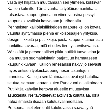
vasta nyt hiljattain muuttamaan sen ytimeen, kukkivan
Kallion kulmille. Tämä vanhalla työläisromantiikalla
ratsastava kaupunginosa on viime vuosina pessyt
kaupunkikuvallisia kasvojaan juuriharjalla.
Perinteisten kalliolaisliikkeiden naapureiksi on kovaa
vauhtia syntymässä pieniä erikoisosaajien yrityksiä,
design-liikkeitä ja putiikkeja, joista kaupunkilainen saa
hankittua tavaraa, mitä ei edes tiennyt tarvitsevansa.
Värikkäät ja persoonalliset pikkuputiikit tuovat eloa ja
iloa muuten suomalaisittain parjattuun harmaaseen
kaupunkikuvaan. Kallion renesanssi näkyy jo selvästi
myös entisen työläiskaupunginosan asuntojen
hinnoissa. Kallio ja sen lähimaastot ovat nyt haluttua
seutua, samaan tapaan kuten Punavuori oli aikoinaan.
Putiikit ja kahvilat kertovat alueelle muuttavista
asukkaista. Ne tavoittelevat aktiivista kuluttajaa, joka
halua ilmaista itseään kulutusvalinnoillaan.
Persoonalliset elementit katukuvassa saavat yhä