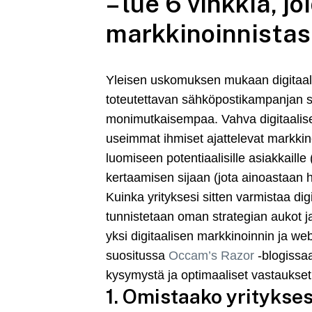
– lue 6 vinkkiä, j
markkinoinnistas
Yleisen uskomuksen mukaan digitaalin
toteutettavan sähköpostikampanjan sek
monimutkaisempaa. Vahva digitaalisen 
useimmat ihmiset ajattelevat markki
luomiseen potentiaalisille asiakkaill
kertaamisen sijaan (jota ainoastaan ha
Kuinka yrityksesi sitten varmistaa di
tunnistetaan oman strategian aukot j
yksi digitaalisen markkinoinnin ja w
suositussa
Occam’s Razor
-blogissaa
kysymystä ja optimaaliset vastaukset
1. Omistaako yritykses