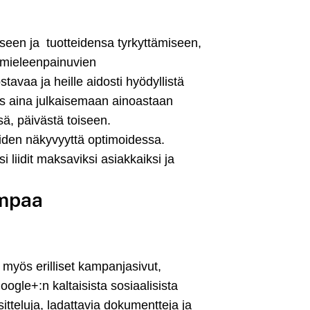
miseen ja tuotteidensa tyrkyttämiseen,
a mieleenpainuvien
tavaa ja heille aidosti hyödyllistä
iis aina julkaisemaan ainoastaan
sä, päivästä toiseen.
oiden näkyvyyttä optimoidessa.
liidit maksaviksi asiakkaiksi ja
ampaa
 myös erilliset kampanjasivut,
oogle+:n kaltaisista sosiaalisista
itteluja, ladattavia dokumentteja ja