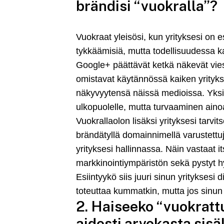
brändisi “vuokralla”?
Vuokraat yleisösi, kun yrityksesi on e
tykkäämisiä, mutta todellisuudessa k
Google+ päättävät ketkä näkevät viest
omistavat käytännössä kaiken yritykse
näkyvyytensä näissä medioissa. Yksikä
ulkopuolelle, mutta turvaaminen ain
Vuokrallaolon lisäksi yrityksesi tarv
brändätyllä domainnimellä varustettuja
yrityksesi hallinnassa. Näin vastaat it
markkinointiympäristön sekä pystyt 
Esiintyykö siis juuri sinun yritykses
toteuttaa kummatkin, mutta jos sinun 
2. Haiseeko “vuokrattu
aidosti arvokasta sisä