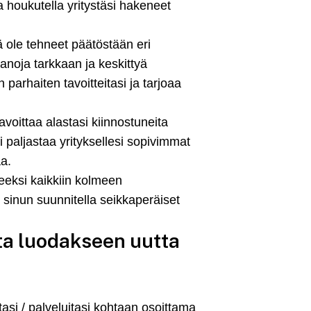
 ja houkutella yritystäsi hakeneet
lä ole tehneet päätöstään eri
noja tarkkaan ja keskittyä
parhaiten tavoitteitasi ja tarjoaa
avoittaa alastasi kiinnostuneita
i paljastaa yrityksellesi sopivimmat
a.
eeksi kaikkiin kolmeen
e sinun suunnitella seikkaperäiset
sta luodakseen uutta
asi / palveluitasi kohtaan osoittama