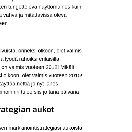
ähiten tungetteleva näyttömainos kuin
da vahva ja mitattavissa oleva
teen
sivuista, onneksi olkoon, olet valmis
lyödä rahoiksi erilaisilla
i on valmis vuoteen 2012! Mikäli
si olkoon, olet valmis vuoteen 2015!
yttää nettiä jo nyt lähes
inoinnin tulee siis jo tänä päivänä
rategian aukot
lisen markkinointistrategiasi aukoista