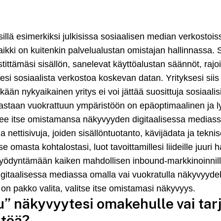
sillä esimerkiksi julkisissa sosiaalisen median verkostoiss
aikki on kuitenkin palvelualustan omistajan hallinnassa.
ittämäsi sisällön, sanelevat käyttöalustan säännöt, rajo
si sosiaalista verkostoa koskevan datan. Yrityksesi siis
än nykyaikainen yritys ei voi jättää suosittuja sosiaalis
oastaan vuokrattuun ympäristöön on epäoptimaalinen ja l
itsee itse omistamansa näkyvyyden digitaalisessa mediass
 nettisivuja, joiden sisällöntuotanto, kävijädata ja teknis
se omasta kohtalostasi, luot tavoittamillesi liideille juuri
hyödyntämään kaiken mahdollisen inbound-markkinoinnil
i digitaalisessa mediassa omalla vai vuokratulla näkyvyyde
on pakko valita, valitse itse omistamasi näkyvyys.
” näkyvyytesi omakehulle vai tarj
ltöä?