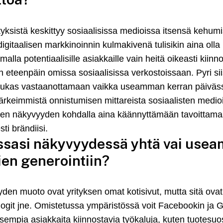
rityksistä keskittyy sosiaalisissa medioissa itsensä kehu
igitaalisen markkinoinnin kulmakivenä tulisikin aina oll
la potentiaalisille asiakkaille vain heitä oikeasti kiinnos
an eteenpäin omissa sosiaalisissa verkostoissaan. Pyri s
in halukas vastaanottamaan vaikka useamman kerran päiväs
 tärkeimmistä onnistumisen mittareista sosiaalisten medi
sen näkyvyyden kohdalla aina käännyttämään tavoittamasi 
ti brändiisi.
ssasi näkyvyydessä yhtä vai use
ien generointiin?
yden muoto ovat yrityksen omat kotisivut, mutta sitä ovat
sblogit jne. Omistetussa ympäristössä voit Facebookin ja G
isempia asiakkaita kiinnostavia työkaluja, kuten tuotesuos