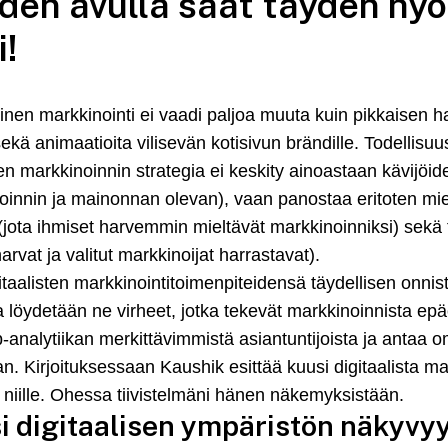
oiden avulla saat täyden hyö
i!
en markkinointi ei vaadi paljoa muuta kuin pikkaisen ha
ä animaatioita vilisevän kotisivun brändille. Todellisuu
markkinoinnin strategia ei keskity ainoastaan kävijöiden
noinnin ja mainonnan olevan), vaan panostaa eritoten m
e (jota ihmiset harvemmin mieltävät markkinoinniksi) sekä
rvat ja valitut markkinoijat harrastavat).
gitaalisten markkinointitoimenpiteidensä täydellisen onnis
a löydetään ne virheet, jotka tekevät markkinoinnista e
eb-analytiikan merkittävimmistä asiantuntijoista ja anta
n. Kirjoituksessaan Kaushik esittää kuusi digitaalista m
 niille. Ohessa tiivistelmäni hänen näkemyksistään.
i digitaalisen ympäristön näkyvyy