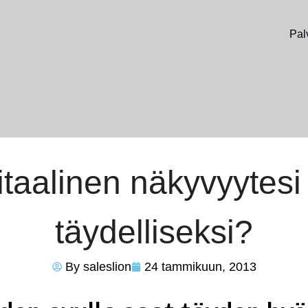
Pal
taalinen näkyvyytesi
täydelliseksi?
By
saleslion
24 tammikuun, 2013