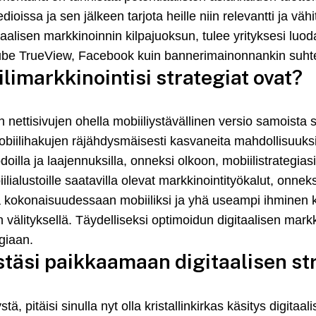
edioissa ja sen jälkeen tarjota heille niin relevantti ja v
taalisen markkinoinnin kilpajuoksun, tulee yrityksesi luo
tube TrueView, Facebook kuin bannerimainonnankin suh
ilimarkkinointisi strategiat ovat?
en nettisivujen ohella mobiiliystävällinen versio samoista 
iilihakujen räjähdysmäisesti kasvaneita mahdollisuuksia 
lla ja laajennuksilla, onneksi olkoon, mobiilistrategias
ialustoille saatavilla olevat markkinointityökalut, onnek
a kokonaisuudessaan mobiiliksi ja yhä useampi ihminen kä
n välityksellä. Täydelliseksi optimoidun digitaalisen markk
giaan.
stäsi paikkaamaan digitaalisen st
tä, pitäisi sinulla nyt olla kristallinkirkas käsitys digitaa