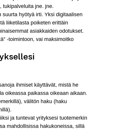
 tukipalveluita jne. jne.
 suurta hyötyä irti. Yksi digitaalisen
 liiketilasta poiketen erittäin
ninaisemmat asiakkaiden odotukset.
tä” -toimintoon, vai maksimoitko
yksellesi
anoja ihmiset käyttävät, mistä he
olla oikeassa paikassa oikeaan aikaan.
erkillä), välitön haku (haku
illä).
iksi ja tuntevat yrityksesi tuotemerkin
issa mahdollisissa hakukoneissa, sillä