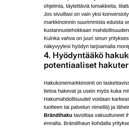
ohjelmia, täytettäviä lomakkeita, tilatt
Jos sivuillasi on vain yksi konversioty
markkinoinnin suurimmista eduista on, e
kustannustehokkaan mahdollisuuden k
Kuinka vahva on juuri sinun yritykses
näkyvyytesi hyödyn tarjoamalla monip
4. Hyödyntääkö hakuko
potentiaaliset hakute
Hakukonemarkkinointi on laskettaviss
tietoa hakevat ja usein myös kuka mit
Hakumahdollisuudet voidaan karkeasti
tuotteen tai palvelun nimellä) ja lähe
Brändihaku
tavoittaa vakuuttuneet i
ennalta. Brändihaun kohdalla yritykses