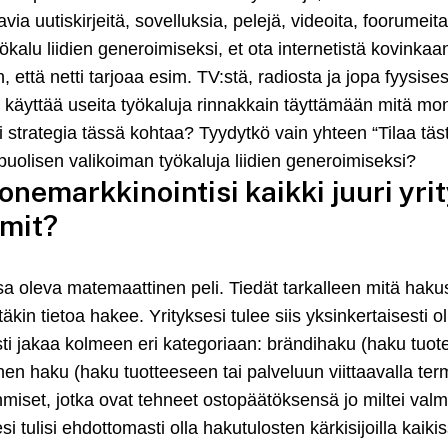
avia uutiskirjeitä, sovelluksia, pelejä, videoita, foorumeita,
ökalu liidien generoimiseksi, et ota internetistä kovinkaan
ttä netti tarjoaa esim. TV:stä, radiosta ja jopa fyysisestä
äyttää useita työkaluja rinnakkain täyttämään mitä mo
i strategia tässä kohtaa? Tyydytkö vain yhteen “Tilaa täs
uolisen valikoiman työkaluja liidien generoimiseksi?
nemarkkinointisi kaikki juuri yrit
rmit?
a oleva matemaattinen peli. Tiedät tarkalleen mitä hakus
äkin tietoa hakee. Yrityksesi tulee siis yksinkertaisesti 
 jakaa kolmeen eri kategoriaan: brändihaku (haku tuotem
inen haku (haku tuotteeseen tai palveluun viittaavalla term
hmiset, jotka ovat tehneet ostopäätöksensä jo miltei valmi
i tulisi ehdottomasti olla hakutulosten kärkisijoilla kaik