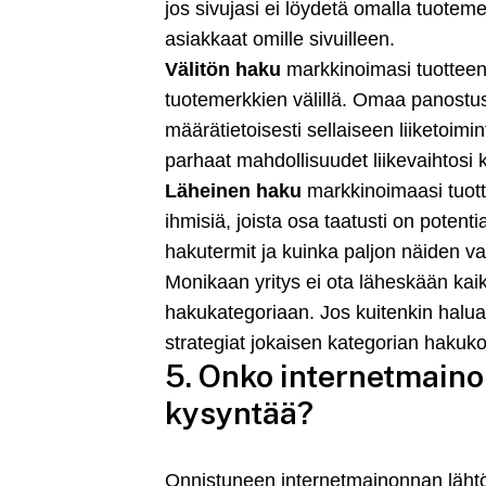
jos sivujasi ei löydetä omalla tuotemer
asiakkaat omille sivuilleen.
Välitön haku
markkinoimasi tuotteen 
tuotemerkkien välillä. Omaa panostus
määrätietoisesti sellaiseen liiketoim
parhaat mahdollisuudet liikevaihtosi 
Läheinen haku
markkinoimaasi tuotte
ihmisiä, joista osa taatusti on potent
hakutermit ja kuinka paljon näiden va
Monikaan yritys ei ota läheskään kai
hakukategoriaan. Jos kuitenkin haluat 
strategiat jokaisen kategorian hakuk
5. Onko internetmaino
kysyntää?
Onnistuneen internetmainonnan lähtök