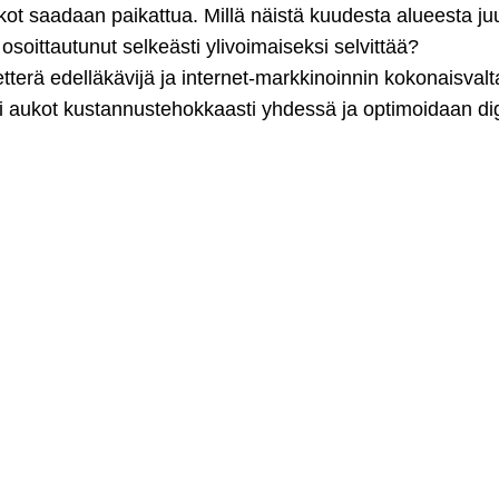
aukot saadaan paikattua. Millä näistä kuudesta alueesta juu
soittautunut selkeästi ylivoimaiseksi selvittää?
tterä edelläkävijä ja internet-markkinoinnin kokonaisvalt
si aukot kustannustehokkaasti yhdessä ja optimoidaan di