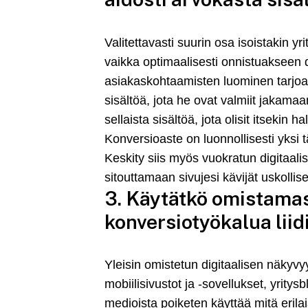
Valitettavasti suurin osa isoistakin y
vaikka optimaalisesti onnistuakseen d
asiakaskohtaamisten luominen tarjoamal
sisältöä, jota he ovat valmiit jakama
sellaista sisältöä, jota olisit itsek
Konversioaste on luonnollisesti yksi
Keskity siis myös vuokratun digitaali
sitouttamaan sivujesi kävijät uskollises
3. Käytätkö omistama
konversiotyökalua liid
Yleisin omistetun digitaalisen näkyvy
mobiilisivustot ja -sovellukset, yrity
medioista poiketen käyttää mitä erila