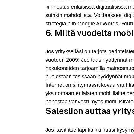
kiinnostus erilaisissa digitaalisissa m
suinkin mahdollista. Voittaaksesi digi
strategia niin Google AdWords, You
6. Miltä vuodelta mobi
Jos yritykselläsi on tarjota perinteist
vuoteen 2009! Jos taas hyödynnät mob
hakukoneiden tarjoamilla mainosmuodoi
puolestaan tosissaan hyödynnät mobiil
Internet on siirtymässä kovaa vauhti
yksinomaan erilaisten mobiililaitteide
panostaa vahvasti myös mobiilistrate
Saleslion auttaa yrity
Jos kävit itse läpi kaikki kuusi kysymys