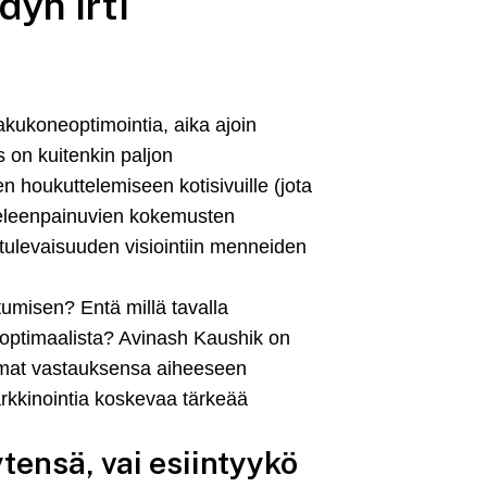
dyn irti
kukoneoptimointia, aika ajoin
s on kuitenkin paljon
 houkuttelemiseen kotisivuille (jota
ieleenpainuvien kokemusten
 tulevaisuuden visiointiin menneiden
tumisen? Entä millä tavalla
päoptimaalista? Avinash Kaushik on
a omat vastauksensa aiheeseen
arkkinointia koskevaa tärkeää
tensä, vai esiintyykö