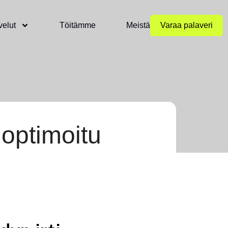
velut
Töitämme
Meistä
Varaa palaveri
 optimoitu