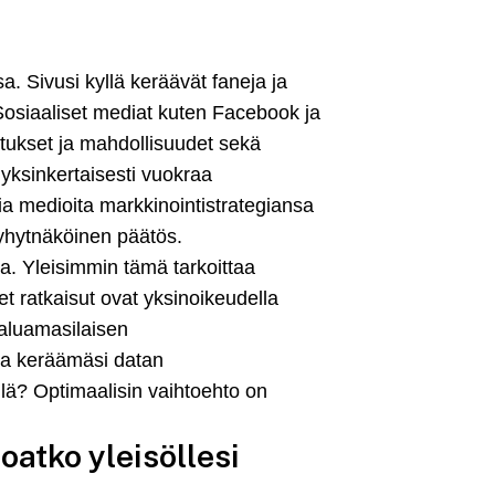
a. Sivusi kyllä keräävät faneja ja
 Sosiaaliset mediat kuten Facebook ja
itukset ja mahdollisuudet sekä
 yksinkertaisesti vuokraa
ia medioita markkinointistrategiansa
yhytnäköinen päätös.
a. Yleisimmin tämä tarkoittaa
et ratkaisut ovat yksinoikeudella
 haluamasilaisen
la keräämäsi datan
llä? Optimaalisin vaihtoehto on
oatko yleisöllesi