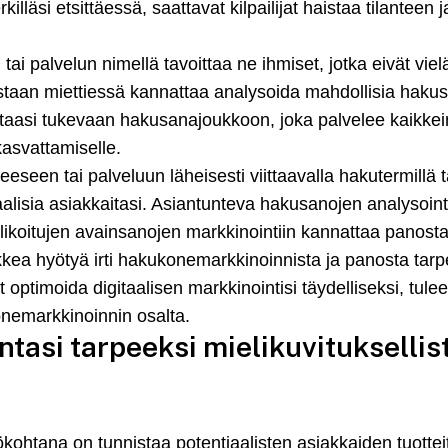
killäsi etsittäessä, saattavat kilpailijat haistaa tilanteen
tai palvelun nimellä tavoittaa ne ihmiset, jotka eivät vie
taan miettiessä kannattaa analysoida mahdollisia hakusa
intaasi tukevaan hakusanajoukkoon, joka palvelee kaikkein 
kasvattamiselle.
eseen tai palveluun läheisesti viittaavalla hakutermillä t
iaalisia asiakkaitasi. Asiantunteva hakusanojen analysoint
likoitujen avainsanojen markkinointiin kannattaa panosta
kkea hyötyä irti hakukonemarkkinoinnista ja panosta tarp
optimoida digitaalisen markkinointisi täydelliseksi, tule
onemarkkinoinnin osalta.
ntasi tarpeeksi mielikuvitukselli
ohtana on tunnistaa potentiaalisten asiakkaiden tuotteit