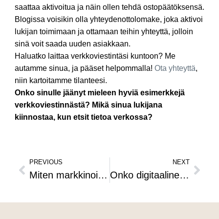
saattaa aktivoitua ja näin ollen tehdä ostopäätöksensä.
Blogissa voisikin olla yhteydenottolomake, joka aktivoi
lukijan toimimaan ja ottamaan teihin yhteyttä, jolloin
sinä voit saada uuden asiakkaan.
Haluatko laittaa verkkoviestintäsi kuntoon? Me
autamme sinua, ja pääset helpommalla!
Ota yhteyttä
,
niin kartoitamme tilanteesi.
Onko sinulle jäänyt mieleen hyviä esimerkkejä
verkkoviestinnästä? Mikä sinua lukijana
kiinnostaa, kun etsit tietoa verkossa?
PREVIOUS
NEXT
Miten markkinoidaan yritykselle sosiaalisessa mediassa?
Onko digitaalinen näkyvyytesi optimoitu täydelliseksi?