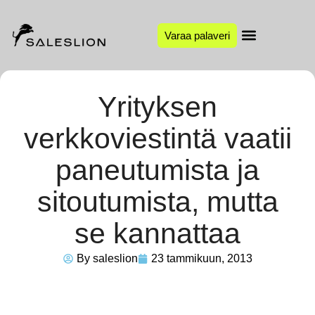
Varaa palaveri
Yrityksen
verkkoviestintä vaatii
paneutumista ja
sitoutumista, mutta
se kannattaa
By
saleslion
23 tammikuun, 2013