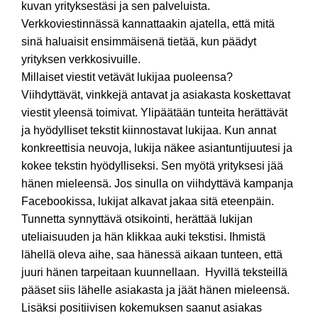
kuvan yrityksestäsi ja sen palveluista.
Verkkoviestinnässä kannattaakin ajatella, että mitä
sinä haluaisit ensimmäisenä tietää, kun päädyt
yrityksen verkkosivuille.
Millaiset viestit vetävät lukijaa puoleensa?
Viihdyttävät, vinkkejä antavat ja asiakasta koskettavat
viestit yleensä toimivat. Ylipäätään tunteita herättävät
ja hyödylliset tekstit kiinnostavat lukijaa. Kun annat
konkreettisia neuvoja, lukija näkee asiantuntijuutesi ja
kokee tekstin hyödylliseksi. Sen myötä yrityksesi jää
hänen mieleensä. Jos sinulla on viihdyttävä kampanja
Facebookissa, lukijat alkavat jakaa sitä eteenpäin.
Tunnetta synnyttävä otsikointi, herättää lukijan
uteliaisuuden ja hän klikkaa auki tekstisi. Ihmistä
lähellä oleva aihe, saa hänessä aikaan tunteen, että
juuri hänen tarpeitaan kuunnellaan. Hyvillä teksteillä
pääset siis lähelle asiakasta ja jäät hänen mieleensä.
Lisäksi positiivisen kokemuksen saanut asiakas