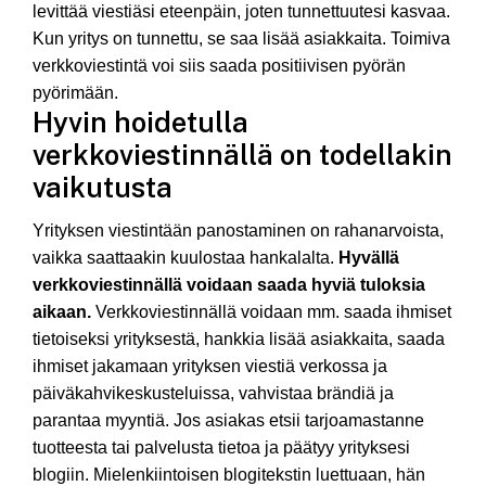
levittää viestiäsi eteenpäin, joten tunnettuutesi kasvaa.
Kun yritys on tunnettu, se saa lisää asiakkaita. Toimiva
verkkoviestintä voi siis saada positiivisen pyörän
pyörimään.
Hyvin hoidetulla
verkkoviestinnällä on todellakin
vaikutusta
Yrityksen viestintään panostaminen on rahanarvoista,
vaikka saattaakin kuulostaa hankalalta.
Hyvällä
verkkoviestinnällä voidaan saada hyviä tuloksia
aikaan.
Verkkoviestinnällä voidaan mm. saada ihmiset
tietoiseksi yrityksestä, hankkia lisää asiakkaita, saada
ihmiset jakamaan yrityksen viestiä verkossa ja
päiväkahvikeskusteluissa, vahvistaa brändiä ja
parantaa myyntiä. Jos asiakas etsii tarjoamastanne
tuotteesta tai palvelusta tietoa ja päätyy yrityksesi
blogiin. Mielenkiintoisen blogitekstin luettuaan, hän