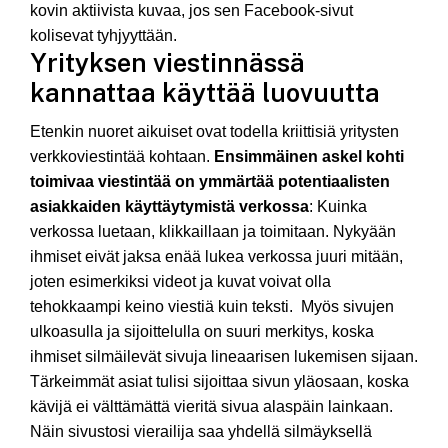
kovin aktiivista kuvaa, jos sen Facebook-sivut
kolisevat tyhjyyttään.
Yrityksen viestinnässä
kannattaa käyttää luovuutta
Etenkin nuoret aikuiset ovat todella kriittisiä yritysten
verkkoviestintää kohtaan.
Ensimmäinen askel kohti
toimivaa viestintää on ymmärtää potentiaalisten
asiakkaiden käyttäytymistä verkossa
: Kuinka
verkossa luetaan, klikkaillaan ja toimitaan. Nykyään
ihmiset eivät jaksa enää lukea verkossa juuri mitään,
joten esimerkiksi videot ja kuvat voivat olla
tehokkaampi keino viestiä kuin teksti. Myös sivujen
ulkoasulla ja sijoittelulla on suuri merkitys, koska
ihmiset silmäilevät sivuja lineaarisen lukemisen sijaan.
Tärkeimmät asiat tulisi sijoittaa sivun yläosaan, koska
kävijä ei välttämättä vieritä sivua alaspäin lainkaan.
Näin sivustosi vierailija saa yhdellä silmäyksellä