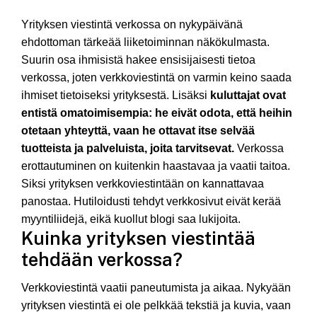
Yrityksen viestintä verkossa on nykypäivänä
ehdottoman tärkeää liiketoiminnan näkökulmasta.
Suurin osa ihmisistä hakee ensisijaisesti tietoa
verkossa, joten verkkoviestintä on varmin keino saada
ihmiset tietoiseksi yrityksestä. Lisäksi
kuluttajat ovat
entistä omatoimisempia: he eivät odota, että heihin
otetaan yhteyttä, vaan he ottavat itse selvää
tuotteista ja palveluista, joita tarvitsevat.
Verkossa
erottautuminen on kuitenkin haastavaa ja vaatii taitoa.
Siksi yrityksen verkkoviestintään on kannattavaa
panostaa. Hutiloidusti tehdyt verkkosivut eivät kerää
myyntiliidejä, eikä kuollut blogi saa lukijoita.
Kuinka yrityksen viestintää
tehdään verkossa?
Verkkoviestintä vaatii paneutumista ja aikaa. Nykyään
yrityksen viestintä ei ole pelkkää tekstiä ja kuvia, vaan