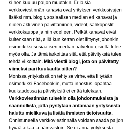
siihen kuuluu paljon muutakin. Erilaisia
verkkoviestinnän kanavia ovat yrityksen verkkosivujen
lisäksi mm. blogit, sosiaalisen median eri kanavat ja
niiden aktiivinen päivittäminen, videot, sähköpostit,
verkkokauppa ja niin edelleen. Pelkät kanavat eivät
kuitenkaan riitä, sillä kun kerran olet liittynyt johonkin
esimerkiksi sosiaalisen median palveluun, siellä tulee
myös olla. Ja tämä tarkoittaa sitä, että päivityksiä tulee
tehdä viikoittain.
Mitä viestii blogi, jota on päivitetty
viimeksi pari kuukautta sitten?
Monissa yrityksissä on tehty se virhe, että liitytään
esimerkiksi Facebookiin, mutta innostus lopahtaa
kuukaudessa ja päivityksiä ei enää tulekaan.
Verkkoviestinnän tuleekin olla johdonmukaista ja
säännöllistä, jotta pystytään antamaan yrityksestä
haluttu mielikuva ja lisätä ihmisten tietoisuutta.
Onnistuneella verkkoviestinnällä voidaan saada paljon
hyvää aikaa ja päinvastoin. Se ei anna yrityksestä