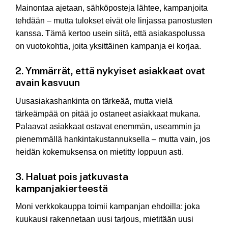
Mainontaa ajetaan, sähköposteja lähtee, kampanjoita
tehdään – mutta tulokset eivät ole linjassa panostusten
kanssa. Tämä kertoo usein siitä, että asiakaspolussa
on vuotokohtia, joita yksittäinen kampanja ei korjaa.
2. Ymmärrät, että nykyiset asiakkaat ovat
avain kasvuun
Uusasiakashankinta on tärkeää, mutta vielä
tärkeämpää on pitää jo ostaneet asiakkaat mukana.
Palaavat asiakkaat ostavat enemmän, useammin ja
pienemmällä hankintakustannuksella – mutta vain, jos
heidän kokemuksensa on mietitty loppuun asti.
3. Haluat pois jatkuvasta
kampanjakierteestä
Moni verkkokauppa toimii kampanjan ehdoilla: joka
kuukausi rakennetaan uusi tarjous, mietitään uusi