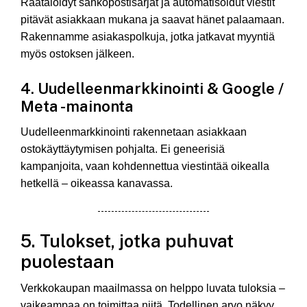
Räätälöidyt sähköpostisarjat ja automatisoidut viestit
pitävät asiakkaan mukana ja saavat hänet palaamaan.
Rakennamme asiakaspolkuja, jotka jatkavat myyntiä
myös ostoksen jälkeen.
4. Uudelleenmarkkinointi & Google /
Meta -mainonta
Uudelleenmarkkinointi rakennetaan asiakkaan
ostokäyttäytymisen pohjalta. Ei geneerisiä
kampanjoita, vaan kohdennettua viestintää oikealla
hetkellä – oikeassa kanavassa.
5. Tulokset, jotka puhuvat
puolestaan
Verkkokaupan maailmassa on helppo luvata tuloksia –
vaikeampaa on toimittaa niitä. Todellinen arvo näkyy