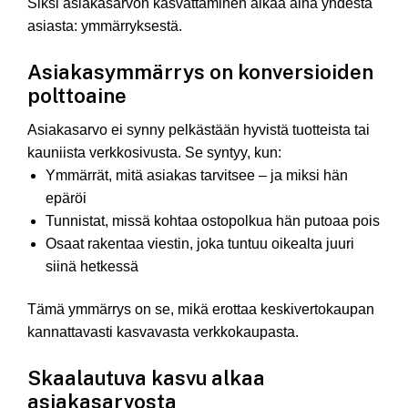
Siksi asiakasarvon kasvattaminen alkaa aina yhdestä
asiasta: ymmärryksestä.
Asiakasymmärrys on konversioiden
polttoaine
Asiakasarvo ei synny pelkästään hyvistä tuotteista tai
kauniista verkkosivusta. Se syntyy, kun:
Ymmärrät, mitä asiakas tarvitsee – ja miksi hän
epäröi
Tunnistat, missä kohtaa ostopolkua hän putoaa pois
Osaat rakentaa viestin, joka tuntuu oikealta juuri
siinä hetkessä
Tämä ymmärrys on se, mikä erottaa keskivertokaupan
kannattavasti kasvavasta verkkokaupasta.
Skaalautuva kasvu alkaa
asiakasarvosta