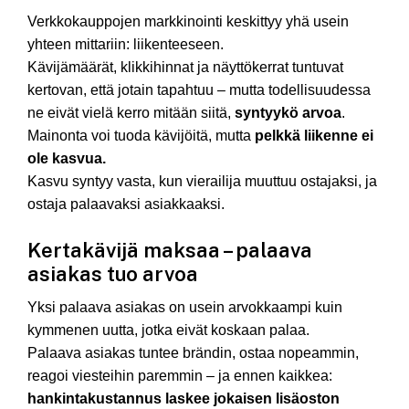
Verkkokauppojen markkinointi keskittyy yhä usein
yhteen mittariin: liikenteeseen.
Kävijämäärät, klikkihinnat ja näyttökerrat tuntuvat
kertovan, että jotain tapahtuu – mutta todellisuudessa
ne eivät vielä kerro mitään siitä,
syntyykö arvoa
.
Mainonta voi tuoda kävijöitä, mutta
pelkkä liikenne ei
ole kasvua.
Kasvu syntyy vasta, kun vierailija muuttuu ostajaksi, ja
ostaja palaavaksi asiakkaaksi.
Kertakävijä maksaa – palaava
asiakas tuo arvoa
Yksi palaava asiakas on usein arvokkaampi kuin
kymmenen uutta, jotka eivät koskaan palaa.
Palaava asiakas tuntee brändin, ostaa nopeammin,
reagoi viesteihin paremmin – ja ennen kaikkea:
hankintakustannus laskee jokaisen lisäoston