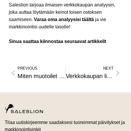
Saleslion tarjoaa ilmaisen verkkokaupan analyysin,
joka auttaa löytämään keinot toisen ostoksen
saamiseen.
Varaa oma analyysisi
täältä
ja vie
markkinointisi uudelle tasolle!
Sinua saattaa kiinnostaa seuraavat artikkelit
PREVIOUS
NEXT
Miten muotoilet verkkokaupan ostoprosessin jälkeiset kysymykset niin, että saat oikeasti hyödyllisiä vastauksia?
Verkkokaupan liikevaihto laskee, vaikka liikenne pysyy – mistä on oikeasti kyse?
Tilaa uutiskirjeemme saadaksesi tuoreimmat päivitykset ja
markkinointivinkit