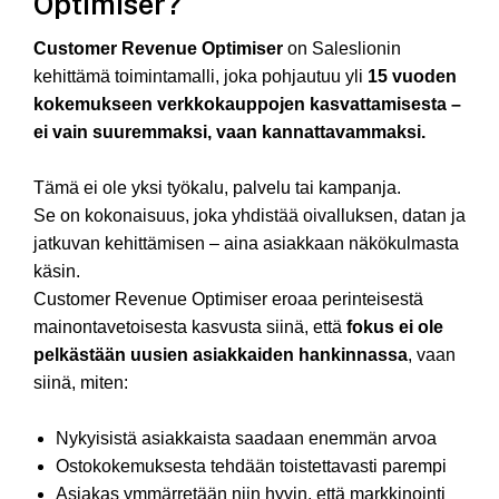
Optimiser?
Customer Revenue Optimiser
on Saleslionin
kehittämä toimintamalli, joka pohjautuu yli
15 vuoden
kokemukseen verkkokauppojen kasvattamisesta –
ei vain suuremmaksi, vaan kannattavammaksi.
Tämä ei ole yksi työkalu, palvelu tai kampanja.
Se on kokonaisuus, joka yhdistää oivalluksen, datan ja
jatkuvan kehittämisen – aina asiakkaan näkökulmasta
käsin.
Customer Revenue Optimiser eroaa perinteisestä
mainontavetoisesta kasvusta siinä, että
fokus ei ole
pelkästään uusien asiakkaiden hankinnassa
, vaan
siinä, miten:
Nykyisistä asiakkaista saadaan enemmän arvoa
Ostokokemuksesta tehdään toistettavasti parempi
Asiakas ymmärretään niin hyvin, että markkinointi