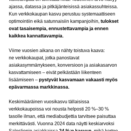
ajassa, datassa ja pitkäjänteisissä asiakassuhteissa.
Kun verkkokaupan kasvu perustuu systemaattiseen
optimointiin eikä satunnaisiin kampanjoihin,
tulokset
ovat tasaisempia, ennustettavampia ja ennen
kaikkea kannattavampia.
Viime vuosien aikana on nähty toistuva kaava:
ne verkkokaupat, jotka panostavat
asiakasymmärrykseen, konversioon ja asiakasarvon
kasvattamiseen – eivät pelkästään liikenteen
lisäämiseen –
pystyvät kasvamaan vakaasti myös
epävarmassa markkinassa.
Keskimääräinen vuosikasvu tällaisissa
verkkokaupoissa voi nousta helposti 20 %–30 %
tasolle ilman, että mediabudjettia tarvitsee paisuttaa
merkittävästi. Vuonna 2024 data näytti keskiarvoksi
Saleslionin asiakkaissa
24 %:n kasvun
, mikä kertoo