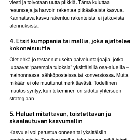
viesti ja toivotaan uutta piikkiä. Tämä kuluttaa
resursseja ja harvoin rakentaa pitkäaikaista kasvua.
Kannattava kasvu rakentuu rakenteista, ei jatkuvista
alennuksista.
4. Etsit kumppania tai mallia, joka ajattelee
kokonaisuutta
Olet ehkä jo testannut useita palveluntarjoajia, jotka
lupaavat “parempia tuloksia” yksittäisillä osa-alueilla –
mainonnassa, sähköposteissa tai konversiossa. Mutta
mikään ei ole muuttunut merkittävästi. Todellinen
muutos syntyy, kun tekeminen on sidottu yhteiseen
strategiaan.
5. Haluat mitattavan, toistettavan ja
skaalautuvan kasvumallin
Kasvu ei voi perustua onneen tai yksittäisiin