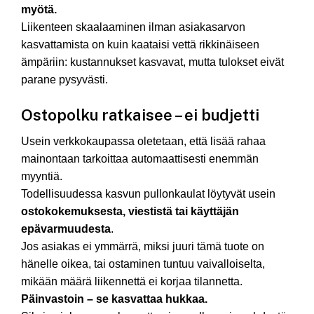
myötä.
Liikenteen skaalaaminen ilman asiakasarvon
kasvattamista on kuin kaataisi vettä rikkinäiseen
ämpäriin: kustannukset kasvavat, mutta tulokset eivät
parane pysyvästi.
Ostopolku ratkaisee – ei budjetti
Usein verkkokaupassa oletetaan, että lisää rahaa
mainontaan tarkoittaa automaattisesti enemmän
myyntiä.
Todellisuudessa kasvun pullonkaulat löytyvät usein
ostokokemuksesta, viestistä tai käyttäjän
epävarmuudesta
.
Jos asiakas ei ymmärrä, miksi juuri tämä tuote on
hänelle oikea, tai ostaminen tuntuu vaivalloiselta,
mikään määrä liikennettä ei korjaa tilannetta.
Päinvastoin – se kasvattaa hukkaa.