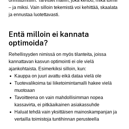
onnistumisiin. Tarvitset mallin, joka kertoo, mikä toimii
– ja miksi. Vain silloin tekemistä voi kehittää, skaalata
ja ennustaa luotettavasti.
Entä milloin ei kannata
optimoida?
Rehellisyyden nimissä on myös tilanteita, joissa
kannattavan kasvun optimointi ei ole vielä
ajankohtaista. Esimerkiksi silloin, kun:
Kauppa on juuri avattu eikä dataa vielä ole
Tuotevalikoima tai liiketoimintamalli hakee vielä
muotoaan
Tavoitteena on vain mahdollisimman nopea
kassavirta, ei pitkäaikainen asiakassuhde
Haluat tehdä vain yksittäisen mainoskampanjan ja
vertailla toimistoja tuntihinnan perusteella