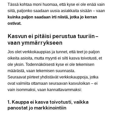
Tässä kohtaa moni huomaa, että kyse ei ole enää vain
siitä, paljonko saadaan uusia asiakkaita sisään – vaan
kuinka paljon saadaan irti niistä, jotka jo kerran
ostivat.
Kasvun ei pitäisi perustua tuuriin –
vaan ymmärrykseen
Jos olet verkkokauppias ja tunnet, että teet jo paljon
oikeita asioita, mutta myynti ei silti kasva toivotusti, et
ole yksin. Todennäköisesti kyse ei ole tekemisen
määrästä, vaan tekemisen suunnasta.
Seuraavat piirteet yhdistävät verkkokauppoja, jotka
ovat valmiita ottamaan seuraavan kasvuloikan – ei
vain isommaksi, vaan kannattavammaksi:
1. Kauppa ei kasva toivotusti, vaikka
panostat jo markkinointiin