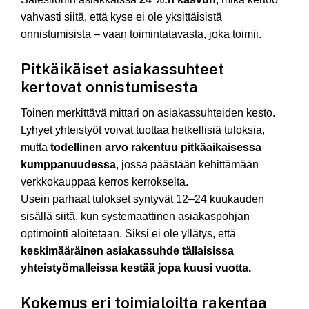
vahvasti siitä, että kyse ei ole yksittäisistä
onnistumisista – vaan toimintatavasta, joka toimii.
Pitkäikäiset asiakassuhteet
kertovat onnistumisesta
Toinen merkittävä mittari on asiakassuhteiden kesto.
Lyhyet yhteistyöt voivat tuottaa hetkellisiä tuloksia,
mutta
todellinen arvo rakentuu pitkäaikaisessa
kumppanuudessa
, jossa päästään kehittämään
verkkokauppaa kerros kerrokselta.
Usein parhaat tulokset syntyvät 12–24 kuukauden
sisällä siitä, kun systemaattinen asiakaspohjan
optimointi aloitetaan. Siksi ei ole yllätys, että
keskimääräinen asiakassuhde tällaisissa
yhteistyömalleissa kestää jopa kuusi vuotta.
Kokemus eri toimialoilta rakentaa