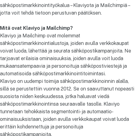
sähköpostimarkkinointityökalua – Klaviyota ja Mailchimpiä –
jotta voit tehdä tietoon perustuvan päätöksen.
Mitä ovat Klaviyo ja Mailchimp?
Klaviyo ja Mailchimp ovat molemmat
sähköpostimarkkinointialustoja, joiden avulla verkkokaupat
voivat luoda, lähettää ja seurata sähköpostikampanjoita. Ne
tarjoavat erilaisia ominaisuuksia, joiden avulla voit luoda
mukaansatempaavia ja personoituja sähköpostiviestejä ja
automatisoida sähköpostimarkkinointitoimintasi.
Klaviyo on uudempi toimija sähköpostimarkkinoinnin alalla,
sillä se perustettiin vuonna 2012. Se on saavuttanut nopeasti
suosiota niiden keskuudessa, jotka haluavat viedä
sähköpostimarkkinointinsa seuraavalle tasolle. Klaviyo
tunnetaan tehokkaista segmentointi- ja automaatio-
ominaisuuksistaan, joiden avulla verkkokaupat voivat luoda
erittäin kohdennettuja ja personoituja
sähköpostikampanjoita.