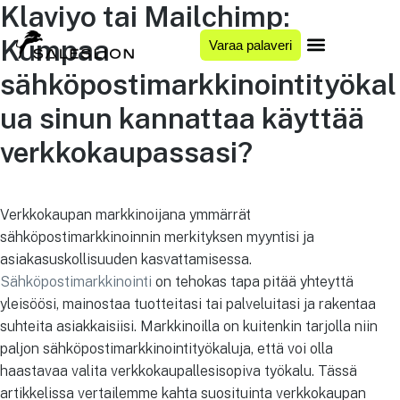
Klaviyo tai Mailchimp:
Kumpaa
Varaa palaveri
sähköpostimarkkinointityökal
ua sinun kannattaa käyttää
verkkokaupassasi?
Verkkokaupan markkinoijana ymmärrät
sähköpostimarkkinoinnin merkityksen myyntisi ja
asiakasuskollisuuden kasvattamisessa.
Sähköpostimarkkinointi
on tehokas tapa pitää yhteyttä
yleisöösi, mainostaa tuotteitasi tai palveluitasi ja rakentaa
suhteita asiakkaisiisi. Markkinoilla on kuitenkin tarjolla niin
paljon sähköpostimarkkinointityökaluja, että voi olla
haastavaa valita verkkokaupallesisopiva työkalu. Tässä
artikkelissa vertailemme kahta suosituinta verkkokaupan