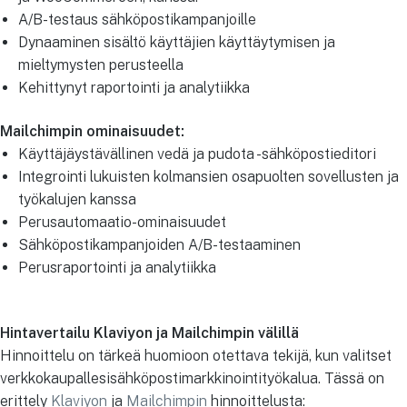
A/B-testaus sähköpostikampanjoille
Dynaaminen sisältö käyttäjien käyttäytymisen ja
mieltymysten perusteella
Kehittynyt raportointi ja analytiikka
Mailchimpin ominaisuudet:
Käyttäjäystävällinen vedä ja pudota -sähköpostieditori
Integrointi lukuisten kolmansien osapuolten sovellusten ja
työkalujen kanssa
Perusautomaatio-ominaisuudet
Sähköpostikampanjoiden A/B-testaaminen
Perusraportointi ja analytiikka
Hintavertailu Klaviyon ja Mailchimpin välillä
Hinnoittelu on tärkeä huomioon otettava tekijä, kun valitset
verkkokaupallesisähköpostimarkkinointityökalua. Tässä on
erittely
Klaviyon
ja
Mailchimpin
hinnoittelusta: