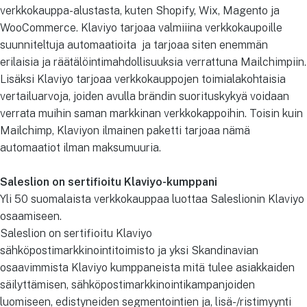
verkkokauppa-alustasta, kuten Shopify, Wix, Magento ja
WooCommerce. Klaviyo tarjoaa valmiiina verkkokaupoille
suunniteltuja automaatioita ja tarjoaa siten enemmän
erilaisia ja räätälöintimahdollisuuksia verrattuna Mailchimpiin.
Lisäksi Klaviyo tarjoaa verkkokauppojen toimialakohtaisia
vertailuarvoja, joiden avulla brändin suorituskykyä voidaan
verrata muihin saman markkinan verkkokappoihin. Toisin kuin
Mailchimp, Klaviyon ilmainen paketti tarjoaa nämä
automaatiot ilman maksumuuria.
Saleslion on sertifioitu Klaviyo-kumppani
Yli 50 suomalaista verkkokauppaa luottaa Saleslionin Klaviyo
osaamiseen.
Saleslion on sertifioitu Klaviyo
sähköpostimarkkinointitoimisto ja yksi Skandinavian
osaavimmista Klaviyo kumppaneista mitä tulee asiakkaiden
säilyttämisen, sähköpostimarkkinointikampanjoiden
luomiseen, edistyneiden segmentointien ja, lisä-/ristimyynti