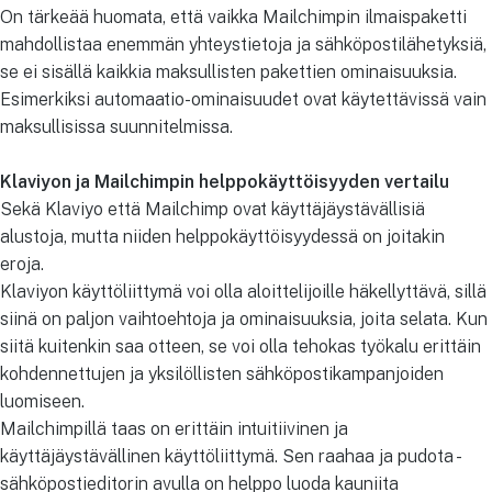
On tärkeää huomata, että vaikka Mailchimpin ilmaispaketti
mahdollistaa enemmän yhteystietoja ja sähköpostilähetyksiä,
se ei sisällä kaikkia maksullisten pakettien ominaisuuksia.
Esimerkiksi automaatio-ominaisuudet ovat käytettävissä vain
maksullisissa suunnitelmissa.
Klaviyon ja Mailchimpin helppokäyttöisyyden vertailu
Sekä Klaviyo että Mailchimp ovat käyttäjäystävällisiä
alustoja, mutta niiden helppokäyttöisyydessä on joitakin
eroja.
Klaviyon käyttöliittymä voi olla aloittelijoille häkellyttävä, sillä
siinä on paljon vaihtoehtoja ja ominaisuuksia, joita selata. Kun
siitä kuitenkin saa otteen, se voi olla tehokas työkalu erittäin
kohdennettujen ja yksilöllisten sähköpostikampanjoiden
luomiseen.
Mailchimpillä taas on erittäin intuitiivinen ja
käyttäjäystävällinen käyttöliittymä. Sen raahaa ja pudota -
sähköpostieditorin avulla on helppo luoda kauniita