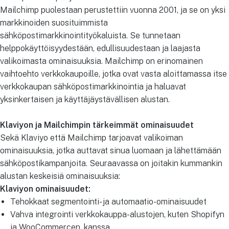
Mailchimp puolestaan perustettiin vuonna 2001, ja se on yksi
markkinoiden suosituimmista
sähköpostimarkkinointityökaluista. Se tunnetaan
helppokäyttöisyydestään, edullisuudestaan ja laajasta
valikoimasta ominaisuuksia. Mailchimp on erinomainen
vaihtoehto verkkokaupoille, jotka ovat vasta aloittamassa itse
verkkokaupan sähköpostimarkkinointia ja haluavat
yksinkertaisen ja käyttäjäystävällisen alustan.
Klaviyon ja Mailchimpin tärkeimmät ominaisuudet
Sekä Klaviyo että Mailchimp tarjoavat valikoiman
ominaisuuksia, jotka auttavat sinua luomaan ja lähettämään
sähköpostikampanjoita. Seuraavassa on joitakin kummankin
alustan keskeisiä ominaisuuksia:
Klaviyon ominaisuudet:
Tehokkaat segmentointi- ja automaatio-ominaisuudet
Vahva integrointi verkkokauppa-alustojen, kuten Shopifyn
ja WooCommercen, kanssa.