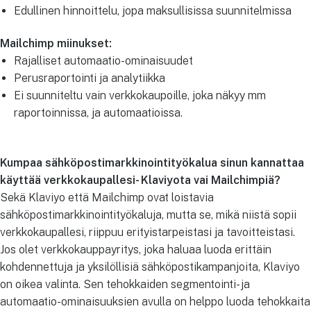
Edullinen hinnoittelu, jopa maksullisissa suunnitelmissa
Mailchimp miinukset:
Rajalliset automaatio-ominaisuudet
Perusraportointi ja analytiikka
Ei suunniteltu vain verkkokaupoille, joka näkyy mm
raportoinnissa, ja automaatioissa.
Kumpaa sähköpostimarkkinointityökalua sinun kannattaa
käyttää verkkokaupallesi- Klaviyota vai Mailchimpiä?
Sekä Klaviyo että Mailchimp ovat loistavia
sähköpostimarkkinointityökaluja, mutta se, mikä niistä sopii
verkkokaupallesi, riippuu erityistarpeistasi ja tavoitteistasi.
Jos olet verkkokauppayritys, joka haluaa luoda erittäin
kohdennettuja ja yksilöllisiä sähköpostikampanjoita, Klaviyo
on oikea valinta. Sen tehokkaiden segmentointi- ja
automaatio-ominaisuuksien avulla on helppo luoda tehokkaita