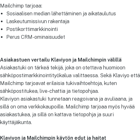
Mailchimp tarjoaa:
Sosiaalisen median lähettäminen ja aikataulutus
Laskeutumissivun rakentaja
Postikorttimarkkinointi
Perus CRM-ominaisuudet
Asiakastuen vertailu Klaviyon ja Mailchimpin välillä
Asiakastuki on tärkeä tekijä, joka on otettava huomioon
sähköpostimarkkinointityökalua valittaessa. Sekä Klaviyo että
Mailchimp tarjoavat erilaisia tukivaihtoehtoja, kuten
sähköpostitukea, live-chattia ja tietopohjaa.
Klaviyon asiakastuki tunnetaan reagoivana ja avuliaana, ja
sillä on oma verkkokaupoille. Mailchimp tarjoaa myös hyvää
asiakastukea, ja sillä on kattava tietopohja ja suuri
käyttäjäkunta.
Klaviyon ja Mailchimpin käytön edut ja haitat