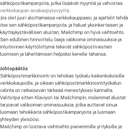
sähköpostikampanjoita, jotka lisäävät myyntiä ja vahvistaa
verkkokaupan asiakaspysyvyyttä
.
Jos olet juuri aloittamassa verkkokauppaasi, ja ajattelit tehdä
itse sen sähköpostikampanjoita, ja haluat yksinkertaisen ja
käyttäjäystävällisen alustan, Mailchimp on hyvä vaihtoehto.
Sen edullinen hinnoittelu, laaja valikoima ominaisuuksia ja
intuitiivinen käyttöliittymä tekevät sähköpostiviestien
luomisen ja lähettämisen helpoksi kenelle tahansa.
Johtopäätös
Sähköpostimarkkinointi on tehokas työkalu kaikenkokoisille
verkkokaupoille, ja oikean sähköpostimarkkinointityökalun
valinta on ratkaisevan tärkeää menestyksesi kannalta.
Valitsitpa sitten Klaviyon tai Mailchimpin, molemmat alustat
tarjoavat valikoiman ominaisuuksia, jotka auttavat sinua
luomaan tehokkaita sähköpostikampanjoita ja luomaan
yhteyden yleisöösi.
Mailchimp on loistava vaihtoehto pienemmille yrityksille ja