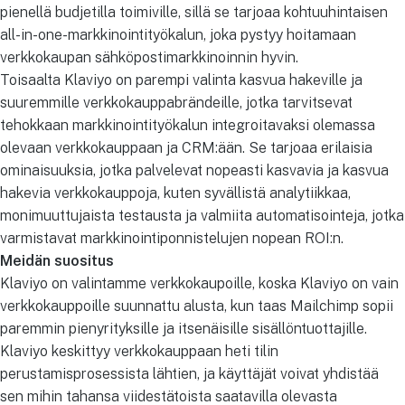
pienellä budjetilla toimiville, sillä se tarjoaa kohtuuhintaisen
all-in-one-markkinointityökalun, joka pystyy hoitamaan
verkkokaupan sähköpostimarkkinoinnin hyvin.
Toisaalta Klaviyo on parempi valinta kasvua hakeville ja
suuremmille verkkokauppabrändeille, jotka tarvitsevat
tehokkaan markkinointityökalun integroitavaksi olemassa
olevaan verkkokauppaan ja CRM:ään. Se tarjoaa erilaisia
ominaisuuksia, jotka palvelevat nopeasti kasvavia ja kasvua
hakevia verkkokauppoja, kuten syvällistä analytiikkaa,
monimuuttujaista testausta ja valmiita automatisointeja, jotka
varmistavat markkinointiponnistelujen nopean ROI:n.
Meidän suositus
Klaviyo on valintamme verkkokaupoille, koska Klaviyo on vain
verkkokauppoille suunnattu alusta, kun taas Mailchimp sopii
paremmin pienyrityksille ja itsenäisille sisällöntuottajille.
Klaviyo keskittyy verkkokauppaan heti tilin
perustamisprosessista lähtien, ja käyttäjät voivat yhdistää
sen mihin tahansa viidestätoista saatavilla olevasta