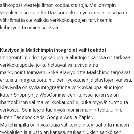
sähköpostiviestejä ilman koodaustaitoja. Mailchimpin
yksinkertaisuus tarkoittaa kuitenkin myös sitä, että siinä ei
välttämättä ole kaikkia verkkokauppojen tarvitsemia
kehittyneitä ominaisuuksia.
Klaviyon ja Mailchimpin integrointivaihtoehdot
Integrointi muiden työkalujen ja alustojen kanssa on tärkeää
verkkokaupoille, jotka haluavat virtaviivaistaa
markkinointitoimiaan. Sekä Klaviyo että Mailchimp tarjoavat
erilaisia integraatioita muiden työkalujen ja alustojen kanssa.
Klaviyolla on syviä integraatioita verkkokauppa-alustojen,
kuten Shopifyn ja WooCommercen, kanssa, joten se on
ihanteellinen valinta verkkokaupoille, jotka myyvät tuotteita
verkossa. Se integroituu myös moniin muihin työkaluihin,
kuten Facebook Ads, Google Ads ja Zapier.
Mailchimpillä on myös laaja valikoima integraatioita muiden
työkalujen ja alustojen kanssa, mukaan lukien sähköisen