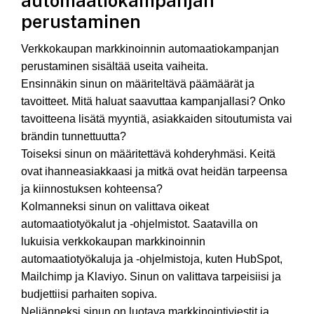
automaatiokampanjan
perustaminen
Verkkokaupan markkinoinnin automaatiokampanjan
perustaminen sisältää useita vaiheita.
Ensinnäkin sinun on määriteltävä päämäärät ja
tavoitteet. Mitä haluat saavuttaa kampanjallasi? Onko
tavoitteena lisätä myyntiä, asiakkaiden sitoutumista vai
brändin tunnettuutta?
Toiseksi sinun on määritettävä kohderyhmäsi. Keitä
ovat ihanneasiakkaasi ja mitkä ovat heidän tarpeensa
ja kiinnostuksen kohteensa?
Kolmanneksi sinun on valittava oikeat
automaatiotyökalut ja -ohjelmistot. Saatavilla on
lukuisia verkkokaupan markkinoinnin
automaatiotyökaluja ja -ohjelmistoja, kuten HubSpot,
Mailchimp ja Klaviyo. Sinun on valittava tarpeisiisi ja
budjettiisi parhaiten sopiva.
Neljänneksi sinun on luotava markkinointiviestit ja