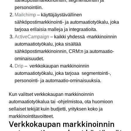
sähköpostimarkkinointiin, segmentointiin ja
personointiin.
Mailchimp
– käyttäjäystävällinen
sähköpostimarkkinointi- ja automaatiotyökalu, joka
tarjoaa erilaisia malleja ja integraatioita.
ActiveCampaign
– kaikki yhdessä -markkinoinnin
automaatiotyökalu, joka sisältää
sähköpostimarkkinoinnin, CRM:n ja automaatio-
ominaisuudet.
Drip
– verkkokaupan markkinoinnin
automaatiotyökalu, joka tarjoaa segmentointi-,
personointi- ja automaatio-ominaisuuksia.
Kun valitset verkkokaupan markkinoinnin
automaatiotyökalua tai -ohjelmistoa, ota huomioon
sellaiset tekijät kuin budjetti, yrityksen koko ja
markkinointitavoitteet.
Verkkokaupan markkinoinnin