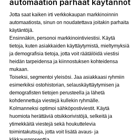
automaation parhaat käytännöt
Jotta saat kaiken irti verkkokaupan markkinoinnin
automaatiosta, sinun on noudatettava joitakin parhaita
käytäntöjä.
Ensinnäkin, personoi markkinointiviestisi. Käytä
tietoja, kuten asiakkaiden käyttäytymistä, mieltymyksiä
ja demografisia tietoja, jotta voit räätälöidä viestisi
heidän tarpeidensa ja kiinnostuksen kohteidensa
mukaan.
Toiseksi, segmentoi yleisösi. Jaa asiakkaasi ryhmiin
esimerkiksi ostohistorian, selauskäyttäytymisen ja
demografisten tietojen perusteella ja lähetä
kohdennettuja viestejä kullekin ryhmälle.
Kolmanneksi optimoi sähköpostiviestit. Käytä
huomiota herättäviä otsikkorivistöjä, selkeitä ja
ytimekkäitä viestejä sekä houkuttelevia
toimintakutsuja, jotta voit lisätä avaus- ja
klikkausprosenttia.