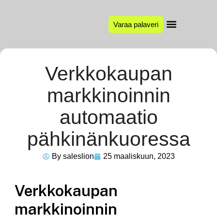
Varaa palaveri
Verkkokaupan
markkinoinnin
automaatio
pähkinänkuoressa
By
saleslion
25 maaliskuun, 2023
Verkkokaupan
markkinoinnin