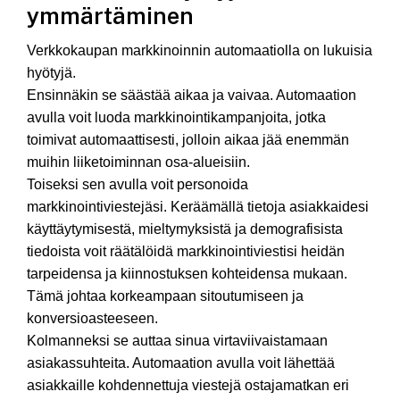
ymmärtäminen
Verkkokaupan markkinoinnin automaatiolla on lukuisia
hyötyjä.
Ensinnäkin se säästää aikaa ja vaivaa. Automaation
avulla voit luoda markkinointikampanjoita, jotka
toimivat automaattisesti, jolloin aikaa jää enemmän
muihin liiketoiminnan osa-alueisiin.
Toiseksi sen avulla voit personoida
markkinointiviestejäsi. Keräämällä tietoja asiakkaidesi
käyttäytymisestä, mieltymyksistä ja demografisista
tiedoista voit räätälöidä markkinointiviestisi heidän
tarpeidensa ja kiinnostuksen kohteidensa mukaan.
Tämä johtaa korkeampaan sitoutumiseen ja
konversioasteeseen.
Kolmanneksi se auttaa sinua virtaviivaistamaan
asiakassuhteita. Automaation avulla voit lähettää
asiakkaille kohdennettuja viestejä ostajamatkan eri