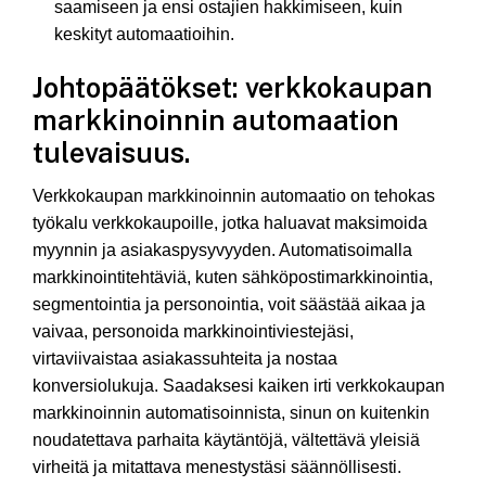
saamiseen ja ensi ostajien hakkimiseen, kuin
keskityt automaatioihin.
Johtopäätökset: verkkokaupan
markkinoinnin automaation
tulevaisuus.
Verkkokaupan markkinoinnin automaatio on tehokas
työkalu verkkokaupoille, jotka haluavat maksimoida
myynnin ja asiakaspysyvyyden. Automatisoimalla
markkinointitehtäviä, kuten sähköpostimarkkinointia,
segmentointia ja personointia, voit säästää aikaa ja
vaivaa, personoida markkinointiviestejäsi,
virtaviivaistaa asiakassuhteita ja nostaa
konversiolukuja. Saadaksesi kaiken irti verkkokaupan
markkinoinnin automatisoinnista, sinun on kuitenkin
noudatettava parhaita käytäntöjä, vältettävä yleisiä
virheitä ja mitattava menestystäsi säännöllisesti.