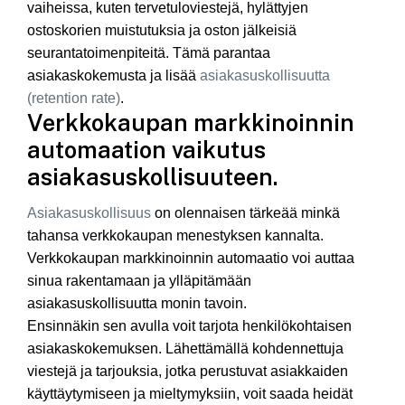
vaiheissa, kuten tervetuloviestejä, hylättyjen
ostoskorien muistutuksia ja oston jälkeisiä
seurantatoimenpiteitä. Tämä parantaa
asiakaskokemusta ja lisää
asiakasuskollisuutta
(retention rate)
.
Verkkokaupan markkinoinnin
automaation vaikutus
asiakasuskollisuuteen.
Asiakasuskollisuus
on olennaisen tärkeää minkä
tahansa verkkokaupan menestyksen kannalta.
Verkkokaupan markkinoinnin automaatio voi auttaa
sinua rakentamaan ja ylläpitämään
asiakasuskollisuutta monin tavoin.
Ensinnäkin sen avulla voit tarjota henkilökohtaisen
asiakaskokemuksen. Lähettämällä kohdennettuja
viestejä ja tarjouksia, jotka perustuvat asiakkaiden
käyttäytymiseen ja mieltymyksiin, voit saada heidät