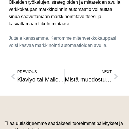
Oikeiden työkalujen, strategioiden ja mittareiden avulla
verkkokaupan markkinoinnin automaatio voi auttaa
sinua saavuttamaan markkinointitavoitteesi ja
kasvattamaan liiketoimintaasi.
Juttele kanssamme.
Kerromme mitenverkkokauppasi
voisi kasvaa markkinointi automaatioiden avulla.
PREVIOUS
NEXT
Klaviyo tai Mailchimp, kumpi sopii verkkokaupalle?
Mistä muodostuu Shopify-verkkokaupan hinta?
Tilaa uutiskirjeemme saadaksesi tuoreimmat päivitykset ja