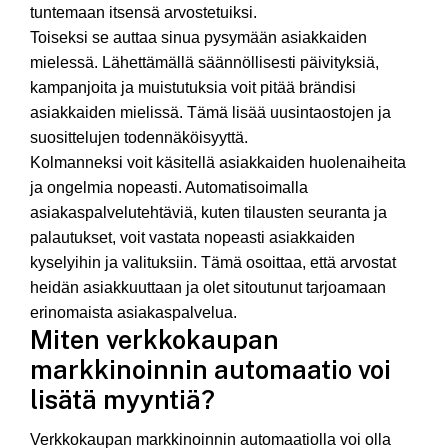
tuntemaan itsensä arvostetuiksi.
Toiseksi se auttaa sinua pysymään asiakkaiden
mielessä. Lähettämällä säännöllisesti päivityksiä,
kampanjoita ja muistutuksia voit pitää brändisi
asiakkaiden mielissä. Tämä lisää uusintaostojen ja
suosittelujen todennäköisyyttä.
Kolmanneksi voit käsitellä asiakkaiden huolenaiheita
ja ongelmia nopeasti. Automatisoimalla
asiakaspalvelutehtäviä, kuten tilausten seuranta ja
palautukset, voit vastata nopeasti asiakkaiden
kyselyihin ja valituksiin. Tämä osoittaa, että arvostat
heidän asiakkuuttaan ja olet sitoutunut tarjoamaan
erinomaista asiakaspalvelua.
Miten verkkokaupan
markkinoinnin automaatio voi
lisätä myyntiä?
Verkkokaupan markkinoinnin automaatiolla voi olla