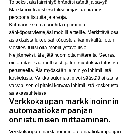
Toiseksi, älä laiminlyö brändisi ääntä ja sävyä.
Markkinointiviestiesi tulisi heijastaa brändisi
persoonallisuutta ja arvoja.
Kolmanneksi älä unohda optimoida
sähköpostiviestejäsi mobiililaitteille. Merkittävä osa
asiakkaista lukee sähköposteja kännykällä, joten
viestiesi tulisi olla mobiiliystävällisiä.
Neljänneksi, älä jätä huomiotta mittareita. Seuraa
mittareitasi säännöllisesti ja tee muutoksia tulosten
perusteella. Älä myöskään laiminlyö inhimillistä
kosketusta. Vaikka automaatio voi säästää aikaa ja
vaivaa, sen ei pitäisi korvata inhimillistä kosketusta
asiakassuhteissa.
Verkkokaupan markkinoinnin
automaatiokampanjan
onnistumisen mittaaminen.
Verkkokaupan markkinoinnin automaatiokampanjan