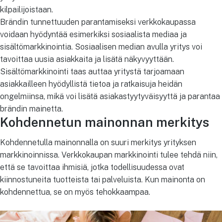
kilpailijoistaan.
Brändin tunnettuuden parantamiseksi verkkokaupassa
voidaan hyödyntää esimerkiksi sosiaalista mediaa ja
sisältömarkkinointia. Sosiaalisen median avulla yritys voi
tavoittaa uusia asiakkaita ja lisätä näkyvyyttään.
Sisältömarkkinointi taas auttaa yritystä tarjoamaan
asiakkailleen hyödyllistä tietoa ja ratkaisuja heidän
ongelmiinsa, mikä voi lisätä asiakastyytyväisyyttä ja parantaa
brändin mainetta.
Kohdennetun mainonnan merkitys
Kohdennetulla mainonnalla on suuri merkitys yrityksen
markkinoinnissa. Verkkokaupan markkinointi tulee tehdä niin,
että se tavoittaa ihmisiä, jotka todellisuudessa ovat
kiinnostuneita tuotteista tai palveluista. Kun mainonta on
kohdennettua, se on myös tehokkaampaa.