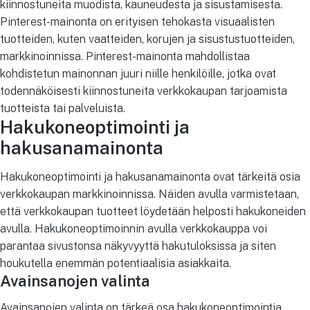
kiinnostuneita muodista, kauneudesta ja sisustamisesta.
Pinterest-mainonta on erityisen tehokasta visuaalisten
tuotteiden, kuten vaatteiden, korujen ja sisustustuotteiden,
markkinoinnissa. Pinterest-mainonta mahdollistaa
kohdistetun mainonnan juuri niille henkilöille, jotka ovat
todennäköisesti kiinnostuneita verkkokaupan tarjoamista
tuotteista tai palveluista.
Hakukoneoptimointi ja
hakusanamainonta
Hakukoneoptimointi ja hakusanamainonta ovat tärkeitä osia
verkkokaupan markkinoinnissa. Näiden avulla varmistetaan,
että verkkokaupan tuotteet löydetään helposti hakukoneiden
avulla. Hakukoneoptimoinnin avulla verkkokauppa voi
parantaa sivustonsa näkyvyyttä hakutuloksissa ja siten
houkutella enemmän potentiaalisia asiakkaita.
Avainsanojen valinta
Avainsanojen valinta on tärkeä osa hakukoneoptimointia.