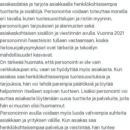
asiakasdataa ja tarjota asiakkaalle henkilökohtaisempia
tuotteita ja sisältöjä. Personointia voidaan toteuttaa monella
eri tavalla, kuten tuotesuosittelujen ja ristiin myynnin,
personoitujen tarjouksien ja alennusten sekä
asiakaskohtaisen sisällön ja viestinnän avulla. Vuonna 2021
personoinnin haasteisiin tullaan vastaamaan, koska
tietosuojakysymykset ovat tärkeitä ja tekoälyn
mahdollisuudet kasvavat.
On tärkeää huomata, että personointi ei ole vain
verkkokaupan etu, vaan se hyödyttää myös asiakasta. Kun
asiakas saa henkilökohtaisempia tuotesuosituksia ja
tarjouksia, hän voi tehdä parempia päätöksiä ja löytää
helpommin itselleen sopivan tuotteen. Lisäksi personointi voi
auttaa asiakasta löytämään uusia tuotteita ja palveluita, joita
hän ei muuten olisi huomannut.
Personoinnin avulla voidaan myös luoda vahvempia suhteita
asiakkaan ja yrityksen välille. Kun asiakas saa
henkilökohtaisempaa palvelua ja viestintää, hän tuntee