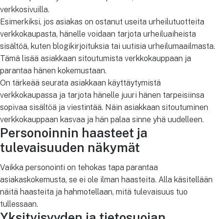
verkkosivuilla.
Esimerkiksi, jos asiakas on ostanut useita urheilutuotteita
verkkokaupasta, hänelle voidaan tarjota urheiluaiheista
sisältöä, kuten blogikirjoituksia tai uutisia urheilumaailmasta.
Tämä lisää asiakkaan sitoutumista verkkokauppaan ja
parantaa hänen kokemustaan.
On tärkeää seurata asiakkaan käyttäytymistä
verkkokaupassa ja tarjota hänelle juuri hänen tarpeisiinsa
sopivaa sisältöä ja viestintää. Näin asiakkaan sitoutuminen
verkkokauppaan kasvaa ja hän palaa sinne yhä uudelleen.
Personoinnin haasteet ja
tulevaisuuden näkymät
Vaikka personointi on tehokas tapa parantaa
asiakaskokemusta, se ei ole ilman haasteita. Alla käsitellään
näitä haasteita ja hahmotellaan, mitä tulevaisuus tuo
tullessaan.
Yksityisyyden ja tietosuojan