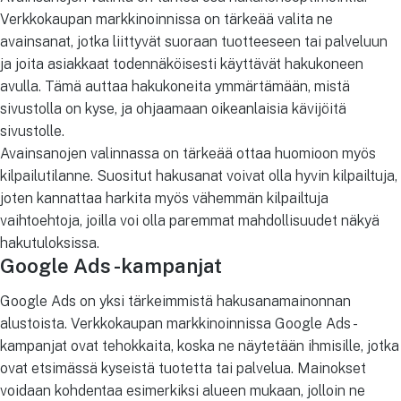
Verkkokaupan markkinoinnissa on tärkeää valita ne
avainsanat, jotka liittyvät suoraan tuotteeseen tai palveluun
ja joita asiakkaat todennäköisesti käyttävät hakukoneen
avulla. Tämä auttaa hakukoneita ymmärtämään, mistä
sivustolla on kyse, ja ohjaamaan oikeanlaisia kävijöitä
sivustolle.
Avainsanojen valinnassa on tärkeää ottaa huomioon myös
kilpailutilanne. Suositut hakusanat voivat olla hyvin kilpailtuja,
joten kannattaa harkita myös vähemmän kilpailtuja
vaihtoehtoja, joilla voi olla paremmat mahdollisuudet näkyä
hakutuloksissa.
Google Ads -kampanjat
Google Ads on yksi tärkeimmistä hakusanamainonnan
alustoista. Verkkokaupan markkinoinnissa Google Ads -
kampanjat ovat tehokkaita, koska ne näytetään ihmisille, jotka
ovat etsimässä kyseistä tuotetta tai palvelua. Mainokset
voidaan kohdentaa esimerkiksi alueen mukaan, jolloin ne