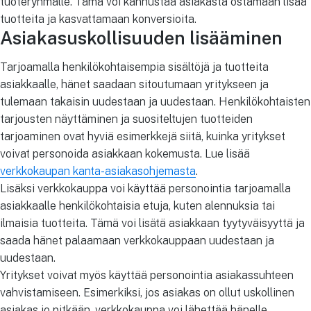
tuoteryhmälle. Tämä voi kannustaa asiakasta ostamaan lisää
tuotteita ja kasvattamaan konversioita.
Asiakasuskollisuuden lisääminen
Tarjoamalla henkilökohtaisempia sisältöjä ja tuotteita
asiakkaalle, hänet saadaan sitoutumaan yritykseen ja
tulemaan takaisin uudestaan ja uudestaan. Henkilökohtaisten
tarjousten näyttäminen ja suositeltujen tuotteiden
tarjoaminen ovat hyviä esimerkkejä siitä, kuinka yritykset
voivat personoida asiakkaan kokemusta. Lue lisää
verkkokaupan kanta-asiakasohjemasta
.
Lisäksi verkkokauppa voi käyttää personointia tarjoamalla
asiakkaalle henkilökohtaisia etuja, kuten alennuksia tai
ilmaisia tuotteita. Tämä voi lisätä asiakkaan tyytyväisyyttä ja
saada hänet palaamaan verkkokauppaan uudestaan ja
uudestaan.
Yritykset voivat myös käyttää personointia asiakassuhteen
vahvistamiseen. Esimerkiksi, jos asiakas on ollut uskollinen
asiakas jo pitkään, verkkokauppa voi lähettää hänelle