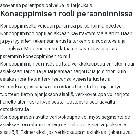
saavansa parempaa palvelua ja tarjouksia.
Koneoppimisen rooli personoinnissa
Koneoppimisella voidaan parantaa personointia edelleen.
Koneoppiminen oppii asiakkaan käyttäytymistä ajan mittaan
ja pystyy siten tekemään entistä tarkempia suosituksia ja
tarjouksia. Mitä enemmän dataa on käytettävissä, sitä
paremmin koneoppiminen toimii.
Koneoppiminen voi myös auttaa verkkokauppaa ennakoimaan
asiakkaan tarpeita ja tarjoamaan tarjouksia jo ennen kuin
asiakas itse tietää tarvitsevansa kyseistä tuotetta.
Esimerkiksi, jos asiakas on ostanut useita kertoja tietyn
tuotteen tietyn ajanjakson sisällä, verkkokauppa voi tarjota
hänelle alennusta kyseisestä tuotteesta seuraavalla
ostoskerralla.
Koneoppimisen avulla verkkokauppa voi myös segmentoida
asiakkaat eri ryhmiin ja tarjota heille erilaisia tarjouksia ja
sisältöjä. Esimerkiksi, jos verkkokaupan asiakkaat jakautuvat