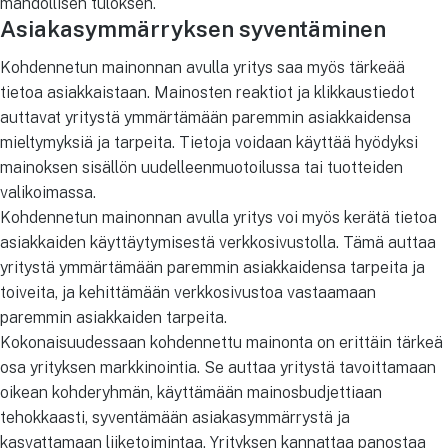
mahdollisen tuloksen.
Asiakasymmärryksen syventäminen
Kohdennetun mainonnan avulla yritys saa myös tärkeää
tietoa asiakkaistaan. Mainosten reaktiot ja klikkaustiedot
auttavat yritystä ymmärtämään paremmin asiakkaidensa
mieltymyksiä ja tarpeita. Tietoja voidaan käyttää hyödyksi
mainoksen sisällön uudelleenmuotoilussa tai tuotteiden
valikoimassa.
Kohdennetun mainonnan avulla yritys voi myös kerätä tietoa
asiakkaiden käyttäytymisestä verkkosivustolla. Tämä auttaa
yritystä ymmärtämään paremmin asiakkaidensa tarpeita ja
toiveita, ja kehittämään verkkosivustoa vastaamaan
paremmin asiakkaiden tarpeita.
Kokonaisuudessaan kohdennettu mainonta on erittäin tärkeä
osa yrityksen markkinointia. Se auttaa yritystä tavoittamaan
oikean kohderyhmän, käyttämään mainosbudjettiaan
tehokkaasti, syventämään asiakasymmärrystä ja
kasvattamaan liiketoimintaa. Yrityksen kannattaa panostaa