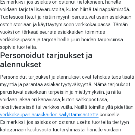
Esimerkiksi, jos asiakas on ostanut tietokoneen, hänelle
voidaan tarjota lisävarusteita, kuten hiirtä tai näppäimistöä.
Tuotesuosittelut ja ristiin myynti perustuvat usein asiakkaan
ostohistoriaan ja käyttäytymiseen verkkokaupassa. Tämän
vuoksi on tärkeää seurata asiakkaiden toimintaa
verkkokaupassa ja tarjota heille juuri heidän tarpeisiinsa
sopivia tuotteita.
Personoidut tarjoukset ja
alennukset
Personoidut tarjoukset ja alennukset ovat tehokas tapa lisätä
myyntiä ja parantaa asiakastyytyväisyyttä. Nämä tarjoukset
perustuvat asiakkaan tarpeisiin ja mieltymyksiin, ja niitä
voidaan jakaa eri kanavissa, kuten sähköpostissa,
tekstiviesteissä tai verkkosivuilla. Näillä toimilla yllä pidetään
verkkokaupan asiakkaiden säilyttämisastetta
korkealla.
Esimerkiksi, jos asiakas on ostanut useita tuotteita tiettyyn
kategoriaan kuuluvasta tuoteryhmästä, hänelle voidaan