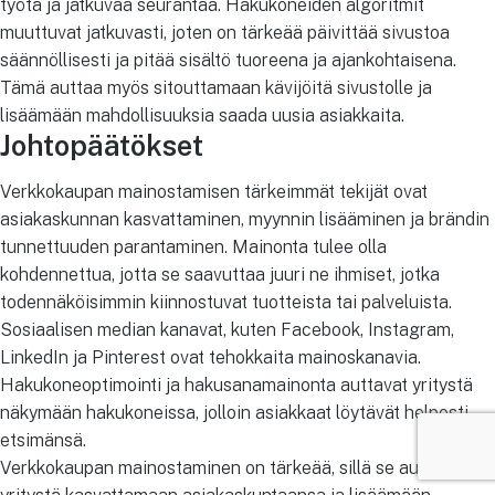
työtä ja jatkuvaa seurantaa. Hakukoneiden algoritmit
muuttuvat jatkuvasti, joten on tärkeää päivittää sivustoa
säännöllisesti ja pitää sisältö tuoreena ja ajankohtaisena.
Tämä auttaa myös sitouttamaan kävijöitä sivustolle ja
lisäämään mahdollisuuksia saada uusia asiakkaita.
Johtopäätökset
Verkkokaupan mainostamisen tärkeimmät tekijät ovat
asiakaskunnan kasvattaminen, myynnin lisääminen ja brändin
tunnettuuden parantaminen. Mainonta tulee olla
kohdennettua, jotta se saavuttaa juuri ne ihmiset, jotka
todennäköisimmin kiinnostuvat tuotteista tai palveluista.
Sosiaalisen median kanavat, kuten Facebook, Instagram,
LinkedIn ja Pinterest ovat tehokkaita mainoskanavia.
Hakukoneoptimointi ja hakusanamainonta auttavat yritystä
näkymään hakukoneissa, jolloin asiakkaat löytävät helposti
etsimänsä.
Verkkokaupan mainostaminen on tärkeää, sillä se auttaa