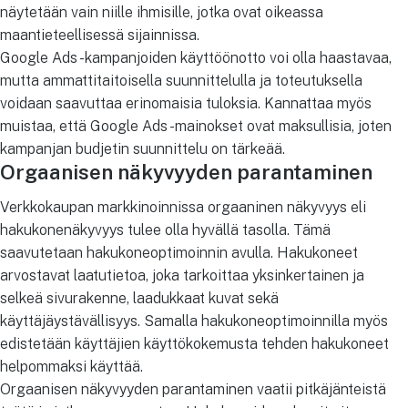
näytetään vain niille ihmisille, jotka ovat oikeassa
maantieteellisessä sijainnissa.
Google Ads -kampanjoiden käyttöönotto voi olla haastavaa,
mutta ammattitaitoisella suunnittelulla ja toteutuksella
voidaan saavuttaa erinomaisia tuloksia. Kannattaa myös
muistaa, että Google Ads -mainokset ovat maksullisia, joten
kampanjan budjetin suunnittelu on tärkeää.
Orgaanisen näkyvyyden parantaminen
Verkkokaupan markkinoinnissa orgaaninen näkyvyys eli
hakukonenäkyvyys tulee olla hyvällä tasolla. Tämä
saavutetaan hakukoneoptimoinnin avulla. Hakukoneet
arvostavat laatutietoa, joka tarkoittaa yksinkertainen ja
selkeä sivurakenne, laadukkaat kuvat sekä
käyttäjäystävällisyys. Samalla hakukoneoptimoinnilla myös
edistetään käyttäjien käyttökokemusta tehden hakukoneet
helpommaksi käyttää.
Orgaanisen näkyvyyden parantaminen vaatii pitkäjänteistä