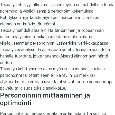
Tekoäly kehittyy jatkuvasti, ja sen myötä on mahdollista luoda
parempia ja yksilöllisempiä personointikokemuksia.
Kehityksen myötä tekoälyn rooli personoinnissa tulee
olemaan entistäkin tärkeämpi.
Tekoäly mahdollistaa entistä tarkemman ja nopeamman
datan analysoinnin, mikä puolestaan mahdollistaa
yksilöllisemmän personoinnin. Esimerkiksi verkkokaupassa
tekoäly voi analysoida asiakkaan ostohistoriaa ja suositella
hänelle tuotteita, jotka todennäköisesti kiinnostavat häntä
eniten.
Tekoälyn kehittyminen avaa myös uusia mahdollisuuksia
personoinnin ulottamiseen eri kanaviin. Esimerkiksi
älykaiuttimet ja virtuaaliavustajat voivat tarjota personoituja
palveluita ja suosituksia asiakkaille.
Personoinnin mittaaminen ja
optimointi
Personointia on tärkeää mitata ja optimoida, jotta se olisi