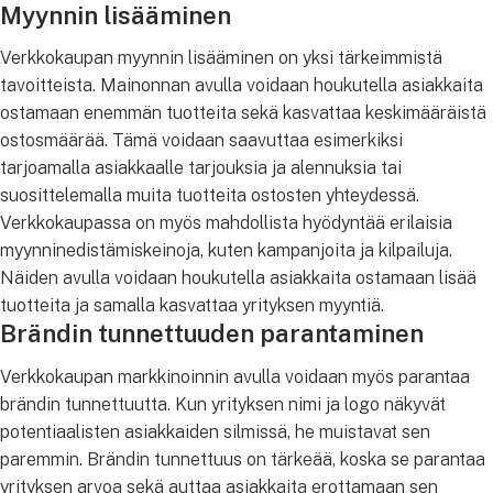
Myynnin lisääminen
Verkkokaupan myynnin lisääminen on yksi tärkeimmistä
tavoitteista. Mainonnan avulla voidaan houkutella asiakkaita
ostamaan enemmän tuotteita sekä kasvattaa keskimääräistä
ostosmäärää. Tämä voidaan saavuttaa esimerkiksi
tarjoamalla asiakkaalle tarjouksia ja alennuksia tai
suosittelemalla muita tuotteita ostosten yhteydessä.
Verkkokaupassa on myös mahdollista hyödyntää erilaisia
myynninedistämiskeinoja, kuten kampanjoita ja kilpailuja.
Näiden avulla voidaan houkutella asiakkaita ostamaan lisää
tuotteita ja samalla kasvattaa yrityksen myyntiä.
Brändin tunnettuuden parantaminen
Verkkokaupan markkinoinnin avulla voidaan myös parantaa
brändin tunnettuutta. Kun yrityksen nimi ja logo näkyvät
potentiaalisten asiakkaiden silmissä, he muistavat sen
paremmin. Brändin tunnettuus on tärkeää, koska se parantaa
yrityksen arvoa sekä auttaa asiakkaita erottamaan sen