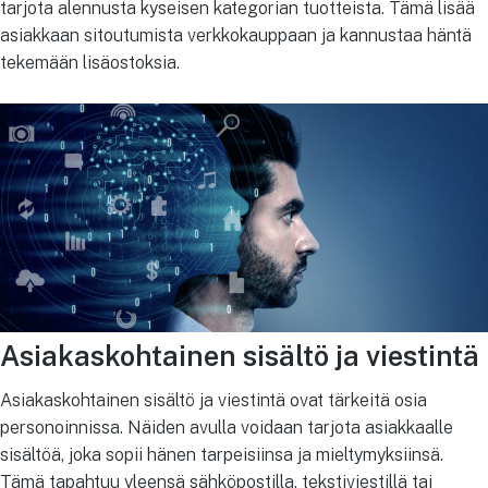
tarjota alennusta kyseisen kategorian tuotteista. Tämä lisää
asiakkaan sitoutumista verkkokauppaan ja kannustaa häntä
tekemään lisäostoksia.
Asiakaskohtainen sisältö ja viestintä
Asiakaskohtainen sisältö ja viestintä ovat tärkeitä osia
personoinnissa. Näiden avulla voidaan tarjota asiakkaalle
sisältöä, joka sopii hänen tarpeisiinsa ja mieltymyksiinsä.
Tämä tapahtuu yleensä sähköpostilla, tekstiviestillä tai