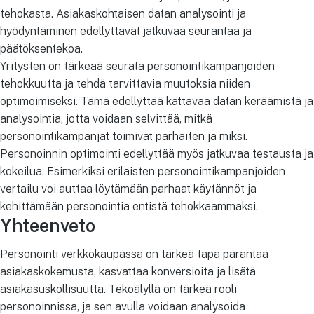
tehokasta. Asiakaskohtaisen datan analysointi ja
hyödyntäminen edellyttävät jatkuvaa seurantaa ja
päätöksentekoa.
Yritysten on tärkeää seurata personointikampanjoiden
tehokkuutta ja tehdä tarvittavia muutoksia niiden
optimoimiseksi. Tämä edellyttää kattavaa datan keräämistä ja
analysointia, jotta voidaan selvittää, mitkä
personointikampanjat toimivat parhaiten ja miksi.
Personoinnin optimointi edellyttää myös jatkuvaa testausta ja
kokeilua. Esimerkiksi erilaisten personointikampanjoiden
vertailu voi auttaa löytämään parhaat käytännöt ja
kehittämään personointia entistä tehokkaammaksi.
Yhteenveto
Personointi verkkokaupassa on tärkeä tapa parantaa
asiakaskokemusta, kasvattaa konversioita ja lisätä
asiakasuskollisuutta. Tekoälyllä on tärkeä rooli
personoinnissa, ja sen avulla voidaan analysoida