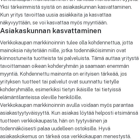
Yksi tärkeimmistä syistä on asiakaskunnan kasvattaminen.
Kun yritys tavoittaa uusia asiakkaita ja kasvattaa
näkyvyyttään, se voi kasvattaa myös myyntiään.
Asiakaskunnan kasvattaminen
Verkkokaupan markkinoinnin tulee olla kohdennettua, jotta
mainoksia näytetään niille, jotka todennäköisimmin ovat
kiinnostuneita tuotteista tai palveluista. Tämä auttaa yritystä
tavoittamaan oikean kohderyhmän ja saamaan enemmän
myyntiä. Kohdennettu mainonta on erityisen tärkeää, jos
yrityksen tuotteet tai palvelut ovat suunnattu tietylle
kohderyhmälle, esimerkiksi tietyn ikäisille tai tietyissä
elämäntilanteissa oleville henkilöille.
Verkkokaupan markkinoinnin avulla voidaan myös parantaa
asiakastyytyväisyyttä. Kun asiakas löytää helposti etsimänsä
tuotteen verkkokaupasta, hän on tyytyväinen ja
todennäköisesti palaa uudelleen ostoksille. Hyvä
asiakaskokemus on tärkeä osa verkkokaupan menestystä.